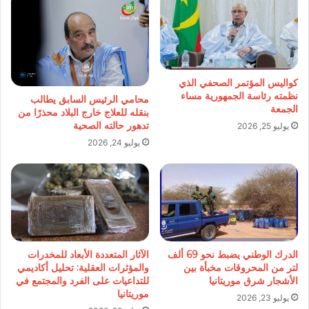
كواليس المؤتمر الصحفي الذي
نظمته رئاسة الجمهورية مساء
محامي الرئيس السابق يطالب
الجمعة
بنقله للعلاج خارج البلاد محذرًا من
تدهور حالته الصحية
يوليو 25, 2026
يوليو 24, 2026
الدرك الوطني يضبط نحو 69 ألف
الآثار المتعددة الأبعاد للمخدرات
لتر من المحروقات مخبأة بين
والمؤثرات العقلية: تحليل أكاديمي
الأشجار شرق موريتانيا
للتداعيات على الفرد والمجتمع في
موريتانيا
يوليو 23, 2026