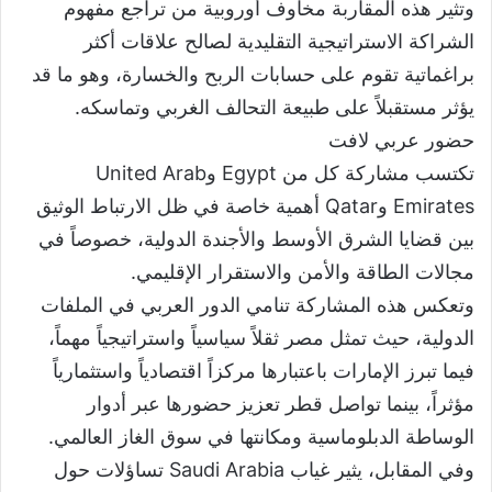
وتثير هذه المقاربة مخاوف أوروبية من تراجع مفهوم
الشراكة الاستراتيجية التقليدية لصالح علاقات أكثر
براغماتية تقوم على حسابات الربح والخسارة، وهو ما قد
يؤثر مستقبلاً على طبيعة التحالف الغربي وتماسكه.
حضور عربي لافت
تكتسب مشاركة كل من Egypt وUnited Arab
Emirates وQatar أهمية خاصة في ظل الارتباط الوثيق
بين قضايا الشرق الأوسط والأجندة الدولية، خصوصاً في
مجالات الطاقة والأمن والاستقرار الإقليمي.
وتعكس هذه المشاركة تنامي الدور العربي في الملفات
الدولية، حيث تمثل مصر ثقلاً سياسياً واستراتيجياً مهماً،
فيما تبرز الإمارات باعتبارها مركزاً اقتصادياً واستثمارياً
مؤثراً، بينما تواصل قطر تعزيز حضورها عبر أدوار
الوساطة الدبلوماسية ومكانتها في سوق الغاز العالمي.
وفي المقابل، يثير غياب Saudi Arabia تساؤلات حول