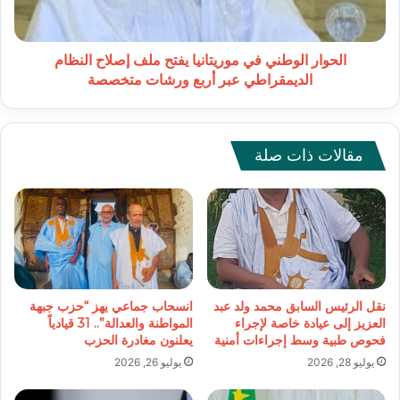
إصلاح
النظام
الديمقراطي
عبر
الحوار الوطني في موريتانيا يفتح ملف إصلاح النظام
أربع
الديمقراطي عبر أربع ورشات متخصصة
ورشات
متخصصة
مقالات ذات صلة
نقل الرئيس السابق محمد ولد عبد
انسحاب جماعي يهز “حزب جبهة
العزيز إلى عيادة خاصة لإجراء
المواطنة والعدالة”.. 31 قيادياً
فحوص طبية وسط إجراءات أمنية
يعلنون مغادرة الحزب
يوليو 28, 2026
يوليو 26, 2026