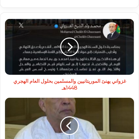
غزواني
يهنئ
الموريتانيين
والمسلمين
بحلول
العام
الهجري
1448هـ
غزواني يهنئ الموريتانيين والمسلمين بحلول العام الهجري
1448هـ
الحوار
الوطني
في
موريتانيا
يفتح
ملف