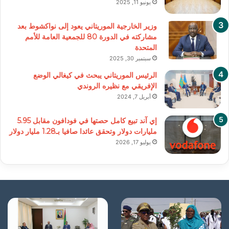
يونيو 11, 2025
وزير الخارجية الموريتاني يعود إلى نواكشوط بعد
مشاركته في الدورة 80 للجمعية العامة للأمم
المتحدة
سبتمبر 30, 2025
الرئيس الموريتاني يبحث في كيغالي الوضع
الإفريقي مع نظيره الروندي
أبريل 7, 2024
إي آند تبيع كامل حصتها في فودافون مقابل 5.95
مليارات دولار وتحقق عائدا صافيا بـ1.28 مليار دولار
يوليو 17, 2026