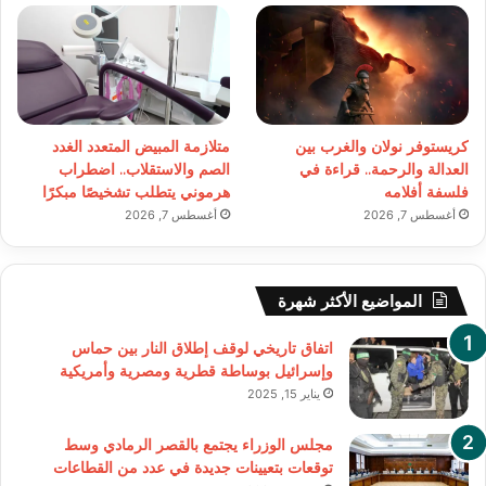
كريستوفر نولان والغرب بين
متلازمة المبيض المتعدد الغدد
العدالة والرحمة.. قراءة في
الصم والاستقلاب.. اضطراب
فلسفة أفلامه
هرموني يتطلب تشخيصًا مبكرًا
أغسطس 7, 2026
أغسطس 7, 2026
المواضيع الأكثر شهرة
اتفاق تاريخي لوقف إطلاق النار بين حماس
وإسرائيل بوساطة قطرية ومصرية وأمريكية
يناير 15, 2025
مجلس الوزراء يجتمع بالقصر الرمادي وسط
توقعات بتعيينات جديدة في عدد من القطاعات