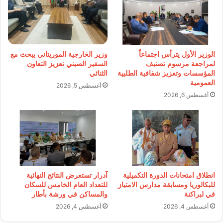
الوزير الأول يترأس اجتماعاً
وزير الخارجية الموريتاني يبحث مع
لمراجعة مرسوم تصنيف
السفير الصيني تعزيز التعاون
المؤسسات وتعزيز شفافية الطلبية
الثنائي
العمومية
أغسطس 5, 2026
أغسطس 6, 2026
انطلاق امتحانات الدورة التكميلية
آدرار تستعرض النتائج النهائية
للبكالوريا ومسابقة مدارس الامتياز
للتعداد العام الخامس للسكان
في لبراكنة
والمساكن في ورشة بأطار
أغسطس 4, 2026
أغسطس 4, 2026