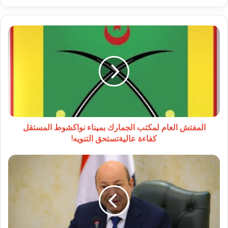
المفتش
العام
لمكتب
الجمارك
بميناء
نواكشوط
المستقل
كفاءة
عاليةتستحق
التنويه!
المفتش العام لمكتب الجمارك بميناء نواكشوط المستقل
كفاءة عاليةتستحق التنويه!
العليمي:
بسط
السيطرة
على
حضرموت
والمهرة
يدشّن