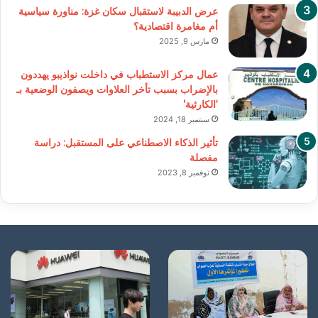
عرض الدبيبة لاستقبال سكان غزة: مناورة سياسية
أم مغامرة اقتصادية؟
مارس 9, 2025
عمال مركز الاستطباب في داخلت نواذيبو يهددون
بالإضراب بسبب تأخر العلاوات ويصفون الوضعية بـ
‘الكارثية’
سبتمبر 18, 2024
تأثير الذكاء الاصطناعي على المستقبل: دراسة
مفصلة
نوفمبر 8, 2023