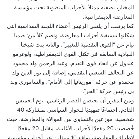
المختار، بصفته ممثلاً للأحزاب المنضوية تحت مؤسسة
المعارضة الديمقراطية.
كما يرتقب أن يلتقي الرئيس أعضاء اللجنة السداسية التي
شكلتها تنسيقية أحزاب المعارضة، وتضم كلاً من: صمبا
تيام عن “القوى التقدمية للتغيير”، والنانه بنت شيخنا
القيادية السابقة في تكتل القوى الديمقراطية، ولوغرمو
عبدول عن اتحاد قوى التقدم، وعبد الرحمن ولد محمود
عن التحالف الشعبي التقدمي، إضافة إلى نور الدين ولد
محمدو عن حركة “موريتانيا إلى الأمام”، والساموري ولد
بي رئيس حركة “الحر”.
ومن المقرر أن يحتضن القصر الرئاسي، يوم الخميس
القادم، اجتماعًا تمهيديًا للحوار السياسي بمشاركة 40
شخصية، موزعين بالتساوي بين الموالاة والمعارضة، حيث
خُصصت 20 مقعدًا لأحزاب الأغلبية، مقابل 20 مقعدًا
لأطراف المعارضة، بواقع 10 ممثلين عن أحزاب مؤسسة