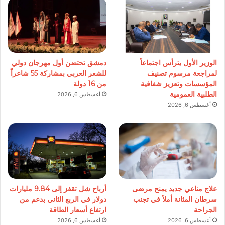
الوزير الأول يترأس اجتماعاً
دمشق تحتضن أول مهرجان دولي
لمراجعة مرسوم تصنيف
للشعر العربي بمشاركة 55 شاعراً
المؤسسات وتعزيز شفافية
من 16 دولة
الطلبية العمومية
أغسطس 6, 2026
أغسطس 6, 2026
علاج مناعي جديد يمنح مرضى
أرباح شل تقفز إلى 9.84 مليارات
سرطان المثانة أملاً في تجنب
دولار في الربع الثاني بدعم من
الجراحة
ارتفاع أسعار الطاقة
أغسطس 6, 2026
أغسطس 6, 2026