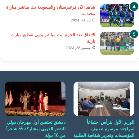
شاهد الآن قرغيزستان والسعودية بث مباشر مباراة
محتدمة
يناير 21, 2024
الاتفاق ضد الحزم: بث مباشر بدون تقطيع مباراة
نارية
ديسمبر 28, 2023
الوزير الأول يترأس اجتماعاً
دمشق تحتضن أول مهرجان دولي
لمراجعة مرسوم تصنيف
للشعر العربي بمشاركة 55 شاعراً
المؤسسات وتعزيز شفافية الطلبية
من 16 دولة