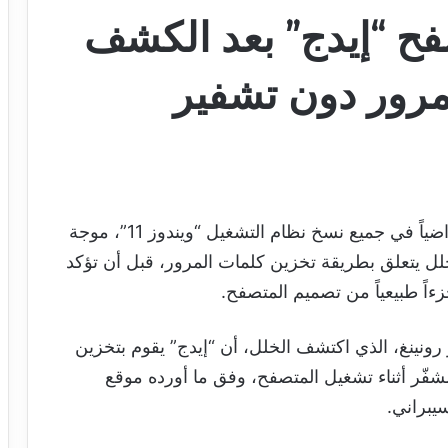
ح “إيدج” بعد الكشف
مرور دون تشفير
أثار متصفح “مايكروسوفت إيدج”، المثبت افتراضياً في جميع نسخ نظام التشغيل “ويندوز 11”، موجة
 يتعلق بطريقة تخزين كلمات المرور، قبل أن تؤكد
اً طبيعياً من تصميم المتصفح.
رونينغ، الذي اكتشف الخلل، أن “إيدج” يقوم بتخزين
فّر أثناء تشغيل المتصفح، وفق ما أورده موقع
يبراني.