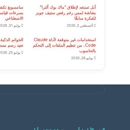
آبل تستعد لإطلاق “ماك بوك ألترا”
بشاشة لمس رغم رفض ستيف جوبز
بسرعات قياسية
للفكرة سابقًا
الاصطناعي
أغسطس 2, 2026
يوليو 31, 2026
استخدامات غير متوقعة لأداة Claude
الخواتم الذكية.
Code.. من تنظيم الملفات إلى التحكم
تعيد رسم مستق
بالحاسوب
يوليو 25, 2026
يوليو 28, 2026