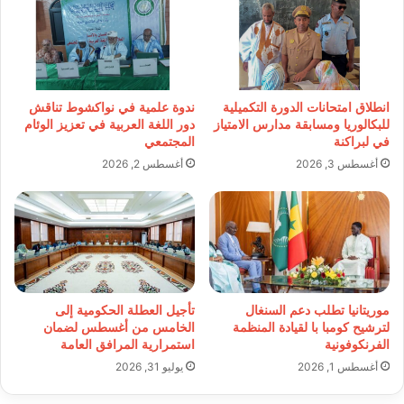
انطلاق امتحانات الدورة التكميلية
ندوة علمية في نواكشوط تناقش
للبكالوريا ومسابقة مدارس الامتياز
دور اللغة العربية في تعزيز الوئام
في لبراكنة
المجتمعي
أغسطس 3, 2026
أغسطس 2, 2026
موريتانيا تطلب دعم السنغال
تأجيل العطلة الحكومية إلى
لترشيح كومبا با لقيادة المنظمة
الخامس من أغسطس لضمان
الفرنكوفونية
استمرارية المرافق العامة
أغسطس 1, 2026
يوليو 31, 2026