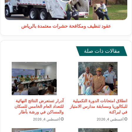
بالرياض
عقود تنظيف ومكافحة حشرات معتمدة بالرياض
مقالات ذات صلة
انطلاق امتحانات الدورة التكميلية
آدرار تستعرض النتائج النهائية
للبكالوريا ومسابقة مدارس الامتياز
للتعداد العام الخامس للسكان
في لبراكنة
والمساكن في ورشة بأطار
أغسطس 4, 2026
أغسطس 4, 2026