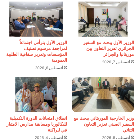
الوزير الأول يبحث مع السفير
الوزير الأول يترأس اجتماعاً
الجزائري تعزيز التعاون بين
لمراجعة مرسوم تصنيف
موريتانيا والجزائر
المؤسسات وتعزيز شفافية الطلبية
العمومية
أغسطس 7, 2026
أغسطس 6, 2026
وزير الخارجية الموريتاني يبحث مع
انطلاق امتحانات الدورة التكميلية
السفير الصيني تعزيز التعاون
للبكالوريا ومسابقة مدارس الامتياز
الثنائي
في لبراكنة
أغسطس 5, 2026
أغسطس 4, 2026