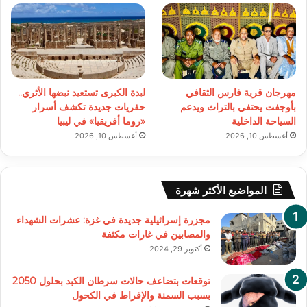
مهرجان قرية فارس الثقافي
لبدة الكبرى تستعيد نبضها الأثري..
بأوجفت يحتفي بالتراث ويدعم
حفريات جديدة تكشف أسرار
السياحة الداخلية
«روما أفريقيا» في ليبيا
أغسطس 10, 2026
أغسطس 10, 2026
المواضيع الأكثر شهرة
مجزرة إسرائيلية جديدة في غزة: عشرات الشهداء
والمصابين في غارات مكثفة
أكتوبر 29, 2024
توقعات بتضاعف حالات سرطان الكبد بحلول 2050
بسبب السمنة والإفراط في الكحول