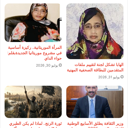
المرأة الموريتانية.. ركيزة أساسية
في مشروع موريتانيا الجديدةبقلم:
حواء الداي
الهابا تشكل لجنة لتقييم ملفات
يوليو 30, 2026
المتقدمين للبطاقة الصحفية المهنية
يوليو 31, 2026
وزير الثقافة يطلق الأسابيع الوطنية
ثورة الزنج.. لماذا لم يكن الطبري