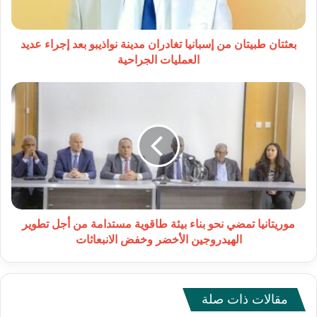
بعد
إجراء
عديد
بعثتان طبيتان من إسبانيا تغادران مدينة نواذيبو بعد إجراء عديد
العمليات
العمليات الجراحية
الجراحية
موريتانيا
تمضي
نحو
بناء
بيئة
طاقوية
مستدامة
من
أجل
تطوير
موريتانيا تمضي نحو بناء بيئة طاقوية مستدامة من أجل تطوير
الهيدروجين
الهيدروجين الأخضر وخفض الانبعاثات
الأخضر
وخفض
الانبعاثات
مقالات ذات صلة