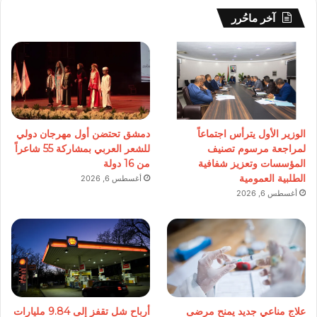
آخر ماحُرر
الوزير الأول يترأس اجتماعاً
دمشق تحتضن أول مهرجان دولي
لمراجعة مرسوم تصنيف
للشعر العربي بمشاركة 55 شاعراً
المؤسسات وتعزيز شفافية
من 16 دولة
الطلبية العمومية
أغسطس 6, 2026
أغسطس 6, 2026
علاج مناعي جديد يمنح مرضى
أرباح شل تقفز إلى 9.84 مليارات