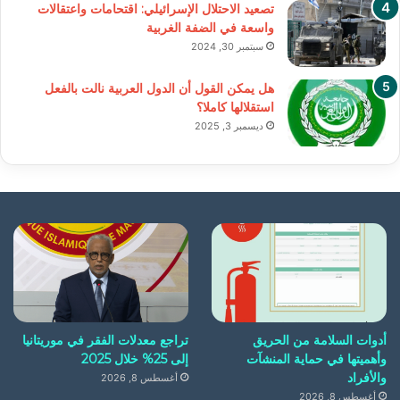
تصعيد الاحتلال الإسرائيلي: اقتحامات واعتقالات
واسعة في الضفة الغربية
سبتمبر 30, 2024
هل يمكن القول أن الدول العربية نالت بالفعل
استقلالها كاملا؟
ديسمبر 3, 2025
أدوات السلامة من الحريق
تراجع معدلات الفقر في موريتانيا
وأهميتها في حماية المنشآت
إلى 25% خلال 2025
والأفراد
أغسطس 8, 2026
أغسطس 8, 2026