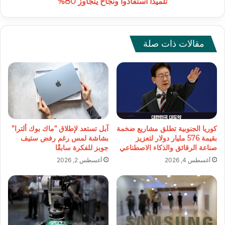
تلميذاً استفادوا ونجاح يتجاوز 80%
استفادوا
ونجاح
يتجاوز
80%
مقالات ذات صلة
كوريا الجنوبية تطلق مشاريع ضخمة
آبل تستعد لإطلاق “ماك بوك ألترا”
بقيمة 576 مليار دولار لتعزيز
بشاشة لمس رغم رفض ستيف
صناعة الرقائق والذكاء الاصطناعي
جوبز للفكرة سابقًا
أغسطس 4, 2026
أغسطس 2, 2026