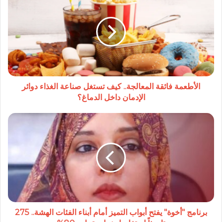
فائقة
المعالجة..
كيف
تستغل
صناعة
الغذاء
دوائر
الإدمان
داخل
الأطعمة فائقة المعالجة.. كيف تستغل صناعة الغذاء دوائر
الدماغ؟
الإدمان داخل الدماغ؟
برنامج
"أخوة"
يفتح
أبواب
التميز
أمام
أبناء
الفئات
الهشة..
275
برنامج "أخوة" يفتح أبواب التميز أمام أبناء الفئات الهشة.. 275
تلميذاً