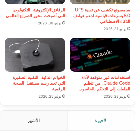
سامسونغ تكشف عن تقنية UFS
الرقائق الإلكترونية.. التكنولوجيا
5.0 بسرعات قياسية لدعم هواتف
التي أصبحت محور الصراع العالمي
الذكاء الاصطناعي
يوليو 30, 2026
يوليو 31, 2026
استخدامات غير متوقعة لأداة
الخواتم الذكية.. التقنية الصغيرة
Claude Code.. من تنظيم
التي تعيد رسم مستقبل الصحة
الملفات إلى التحكم بالحاسوب
الرقمية
يوليو 28, 2026
يوليو 25, 2026
الأخيرة
الأشهر