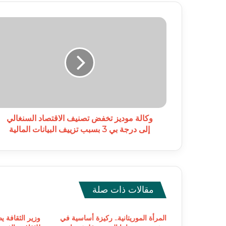
وكالة
موديز
تخفض
تصنيف
الاقتصاد
السنغالي
إلى
درجة
بي
3
وكالة موديز تخفض تصنيف الاقتصاد السنغالي
بسبب
إلى درجة بي 3 بسبب تزييف البيانات المالية
تزييف
البيانات
المالية
مقالات ذات صلة
المرأة الموريتانية.. ركيزة أساسية في
وزير الثقافة ي