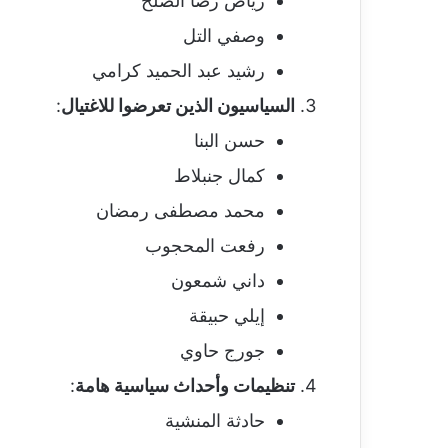
رياض رضا الصلح
وصفي التل
رشيد عبد الحميد كرامي
السياسيون الذين تعرضوا للاغتيال
:
حسن البنا
كمال جنبلاط
محمد مصطفى رمضان
رفعت المحجوب
داني شمعون
إيلي حبيقة
جورج حاوي
تنظيمات وأحداث سياسية هامة
:
حادثة المنشية