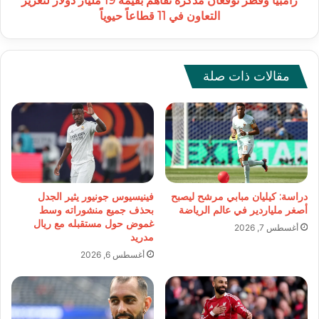
زامبيا وقطر توقعان مذكرة تفاهم بقيمة 19 مليار دولار لتعزيز
التعاون
التعاون في 11 قطاعاً حيوياً
في
11
قطاعاً
حيوياً
مقالات ذات صلة
دراسة: كيليان مبابي مرشح ليصبح
فينيسيوس جونيور يثير الجدل
أصغر ملياردير في عالم الرياضة
بحذف جميع منشوراته وسط
غموض حول مستقبله مع ريال
أغسطس 7, 2026
مدريد
أغسطس 6, 2026