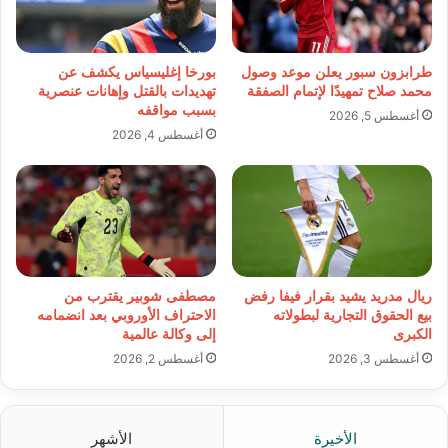
طرابزون سبور يعلن موعد وصول
بورخا إغليسياس يكشف عن
محمد صلاح تمهيدًا لإتمام الصفقة
تهديدات بالقتل وإهانات عنصرية
بسبب مواقفه
أغسطس 5, 2026
أغسطس 4, 2026
ريال مدريد يشيد بقرار فيفا رفض
مصطفى شوبير يقترب من
بيع الحقوق التجارية لبطولاته
الاحتراف الأوروبي بعد انضمامه
الكبرى
إلى وكالة عالمية
أغسطس 3, 2026
أغسطس 2, 2026
الأخيرة
الأشهر