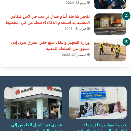
يونيو 13, 2024
تفجير شاحنة أمام فندق ترامب في لاس فيغاس:
المشتبه به استخدم الذكاء الاصطناعي في التخطيط
فبراير 15, 2025
وزارة التجهيز والنقل تمنع حفر الطرق بدون إذن
مسبق من السلطة المعنية
ديسمبر 27, 2023
حزب الصواب يطلق حملة
هواوي تعيد الجيل الخامس إلى
للانتساب إلى منظمته النسائية
هواتفها العالمية بعد سنوات من