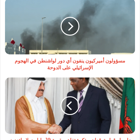
مسؤولون
أميركيون
ينفون
أي
دور
لواشنطن
في
الهجوم
الإسرائيلي
على
مسؤولون أميركيون ينفون أي دور لواشنطن في الهجوم
الدوحة
الإسرائيلي على الدوحة
زامبيا
وقطر
توقعان
مذكرة
تفاهم
بقيمة
19
مليار
دولار
لتعزيز