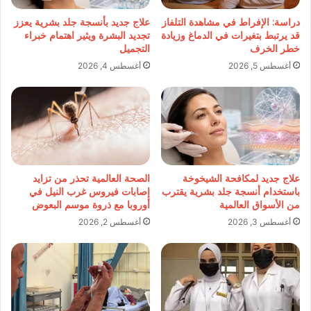
دراسة: الإفراط في مشاهدة التلفاز
علاج جديد بأنسجة جلد بشرية يعزز
قد يرتبط بتغيرات في الدماغ وزيادة
تجديد البشرة ويثير اهتمام خبراء
خطر الخرف
التجميل
أغسطس 5, 2026
أغسطس 4, 2026
علاج جديد لمكافحة الشيخوخة
الصحة العالمية تحذر من تزايد
باستخدام أنسجة جلد بشرية يقترب
إصابات فيروس غرب النيل في
من الأسواق العالمية
أوروبا مع ذروة موسم البعوض
أغسطس 3, 2026
أغسطس 2, 2026