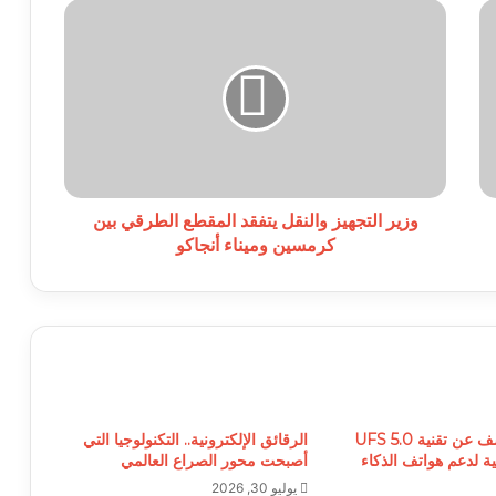
وزير
التجهيز
والنقل
يتفقد
المقطع
الطرقي
بين
كرمسين
وميناء
أنجاكو
وزير التجهيز والنقل يتفقد المقطع الطرقي بين
كرمسين وميناء أنجاكو
سامسونغ تكشف عن تقنية UFS 5.0
الرقائق الإلكترونية.. التكنولوجيا التي
 لدعم هواتف الذكاء
أصبحت محور الصراع العالمي
يوليو 30, 2026