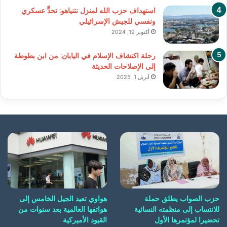
استهداف حزب الله لمنزل نتنياهو: تحدٍّ عسكري
ونفسي للجيش الإسرائيلي
أكتوبر 19, 2024
رحلة اكتشاف الإسلام في اليابان: من ابن بطوطة
إلى الإصلاحات الحديثة
أبريل 1, 2025
حزب الصواب يطلق حملة
هواوي تعيد الجيل الخامس إلى
للانتساب إلى منظمته النسائية
هواتفها العالمية بعد سنوات من
تحضيرا لمؤتمرها الأول
القيود الأميركية