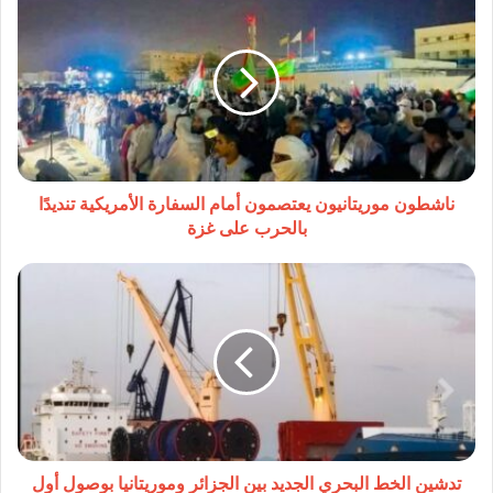
موريتانيون
يعتصمون
أمام
السفارة
الأمريكية
تنديدًا
بالحرب
على
غزة
ناشطون موريتانيون يعتصمون أمام السفارة الأمريكية تنديدًا
بالحرب على غزة
تدشين
الخط
البحري
الجديد
بين
الجزائر
وموريتانيا
بوصول
أول
سفينة
تدشين الخط البحري الجديد بين الجزائر وموريتانيا بوصول أول