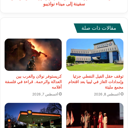
إلى
سفينة إلى ميناء نواذيبو
ميناء
نواذيبو
مقالات ذات صلة
توقف حقل الفيل النفطي جزئيا
كريستوفر نولان والغرب بين
وإمدادات الغاز في ليبيا بعد اقتحام
العدالة والرحمة.. قراءة في فلسفة
مجمع مليتة
أفلامه
أغسطس 8, 2026
أغسطس 7, 2026