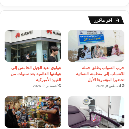
آخر ماحُرر
حزب الصواب يطلق حملة
هواوي تعيد الجيل الخامس إلى
للانتساب إلى منظمته النسائية
هواتفها العالمية بعد سنوات من
تحضيرا لمؤتمرها الأول
القيود الأميركية
أغسطس 9, 2026
أغسطس 9, 2026