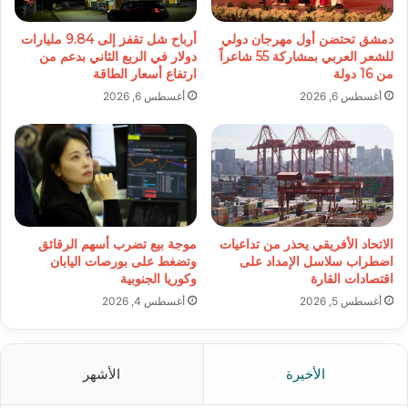
دمشق تحتضن أول مهرجان دولي
أرباح شل تقفز إلى 9.84 مليارات
للشعر العربي بمشاركة 55 شاعراً
دولار في الربع الثاني بدعم من
من 16 دولة
ارتفاع أسعار الطاقة
أغسطس 6, 2026
أغسطس 6, 2026
الاتحاد الأفريقي يحذر من تداعيات
موجة بيع تضرب أسهم الرقائق
اضطراب سلاسل الإمداد على
وتضغط على بورصات اليابان
اقتصادات القارة
وكوريا الجنوبية
أغسطس 5, 2026
أغسطس 4, 2026
الأخيرة
الأشهر