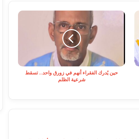
حين
يُدرك
الفقراء
أنهم
في
زورق
واحد…
تسقط
شرعية
الظلم
حين يُدرك الفقراء أنهم في زورق واحد… تسقط
شرعية الظلم