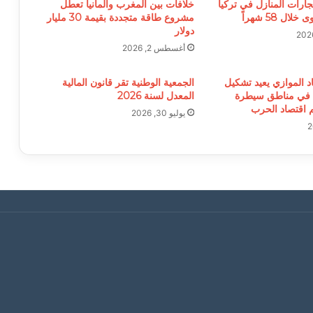
جارات المنازل في تركيا
خلافات بين المغرب وألمانيا تعطل
ل 58 شهراً
مشروع طاقة متجددة بقيمة 30 مليار
دولار
أغسطس 2, 2026
د الموازي يعيد تشكيل
الجمعية الوطنية تقر قانون المالية
 في مناطق سيطرة
المعدل لسنة 2026
م اقتصاد الحرب
يوليو 30, 2026