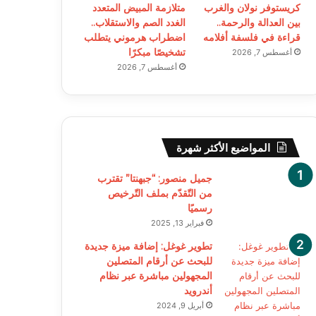
كريستوفر نولان والغرب
متلازمة المبيض المتعدد
بين العدالة والرحمة..
الغدد الصم والاستقلاب..
قراءة في فلسفة أفلامه
اضطراب هرموني يتطلب
تشخيصًا مبكرًا
أغسطس 7, 2026
أغسطس 7, 2026
المواضيع الأكثر شهرة
جميل منصور: “جبهنتا” تقترب
من التّقدّم بملف التّرخيص
رسميًا
فبراير 13, 2025
تطوير غوغل: إضافة ميزة جديدة
للبحث عن أرقام المتصلين
المجهولين مباشرة عبر نظام
أندرويد
أبريل 9, 2024