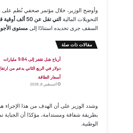
وأوضح الوزير، خلال مؤتمر صحفي نُظم على 
التحويلات المالية
التي تقل عن 50 ألف أوقية قديمة تُعفى كليًا من الضرائب
السقف جرى تحديده استنادًا إلى
مستوى الأجور
مقالات ذات صلة
أرباح شل تقفز إلى 9.84 مليارات
دولار في الربع الثاني بدعم من ارتفا
أسعار الطاقة
أغسطس 6, 2026
وشدد الوزير على أن الهدف من هذا الإجراء ه
بطريقة شفافة ومستدامة، مؤكدًا أن الجباية ت
الوطنية.