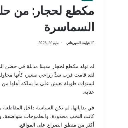
مكطع لحجار: من حلم
السماسرة
الثوابت الموريتاني
مايو 29, 2026
لم تولد مكطع لحجار مدينةً مدللة في حضن الدولة
لقد قامت قرب سدٍّ زراعي صغير، كأنها محاولة
لسنوات طويلة تعيش على ما يملكه أهلها من ص
عناية.
في بداياتها، لم تكن السياسة داخل المقاطعة مهنةً
كانت النخب محدودة، والطموحات متواضعة، وال
أكثر من منطق الصراع على المواقع.