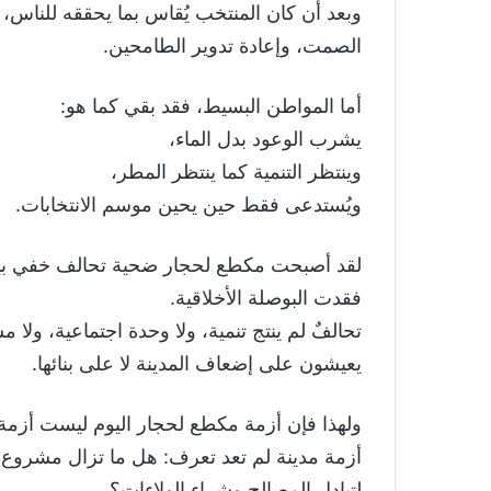
وبعد أن كان المنتخب يُقاس بما يحققه للناس، 
الصمت، وإعادة تدوير الطامحين.
أما المواطن البسيط، فقد بقي كما هو:
يشرب الوعود بدل الماء،
وينتظر التنمية كما ينتظر المطر،
ويُستدعى فقط حين يحين موسم الانتخابات.
لقد أصبحت مكطع لحجار ضحية تحالف خفي ب
فقدت البوصلة الأخلاقية.
تحالفٌ لم ينتج تنمية، ولا وحدة اجتماعية، ولا م
يعيشون على إضعاف المدينة لا على بنائها.
ولهذا فإن أزمة مكطع لحجار اليوم ليست أزم
أزمة مدينة لم تعد تعرف: هل ما تزال مشرو
لتبادل المصالح وشراء الولاءات؟