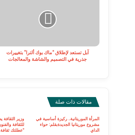
تستعد
لإطلاق
“ماك
بوك
ألترا”
بتغييرات
جذرية
في
التصميم
آبل تستعد لإطلاق “ماك بوك ألترا” بتغييرات
والشاشة
جذرية في التصميم والشاشة والمعالجات
والمعالجات
مقالات ذات صلة
المرأة الموريتانية.. ركيزة أساسية في
وزير الثقافة ي
مشروع موريتانيا الجديدةبقلم: حواء
الداي
“عطلتك ثقافة