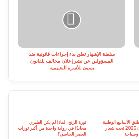
الإشهار
تعلن
بدء
إجراءات
قانونية
ضد
المسؤولين
عن
نشر
سلطة الإشهار تعلن بدء إجراءات قانونية ضد
إعلان
المسؤولين عن نشر إعلان مخالف للقانون
مخالف
يسيئ للأسرة التعليمية
للقانون
يسيئ
للأسرة
التعليمية
طلق الأسابيع الوطنية
ثورة الزنج.. لماذا لم يكن الطبري
للثقافة والفنون 2026 تحت شعار
محايدًا في رواية واحدة من أكبر ثورات
 وسياحة
العصر العباسي؟