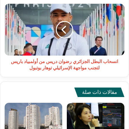
انسحاب
البطل
الجزائري
رضوان
دريس
من
أولمبياد
باريس
لتجنب
مواجهة
انسحاب البطل الجزائري رضوان دريس من أولمبياد باريس
الإسرائيلي
لتجنب مواجهة الإسرائيلي توهار بوتبول
توهار
بوتبول
مقالات ذات صلة