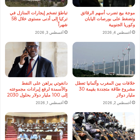
موجة بيع تضرب أسهم الرقائق
تباطؤ تضخم إيجارات المنازل في
وتضغط على بورصات اليابان
تركيا إلى أدنى مستوى خلال 58
وكوريا الجنوبية
شهراً
أغسطس 4, 2026
أغسطس 3, 2026
خلافات بين المغرب وألمانيا تعطل
دانغوتي يراهن على النفط
مشروع طاقة متجددة بقيمة 30
والأسمدة لرفع إيرادات مجموعته
مليار دولار
إلى 100 مليار دولار بحلول 2030
أغسطس 2, 2026
أغسطس 1, 2026