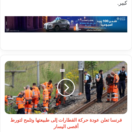
كبير.
فرنسا
تعلن
عودة
حركة
القطارات
إلى
طبيعتها
وتلمح
لتورط
أقصى
فرنسا تعلن عودة حركة القطارات إلى طبيعتها وتلمح لتورط
اليسار
أقصى اليسار