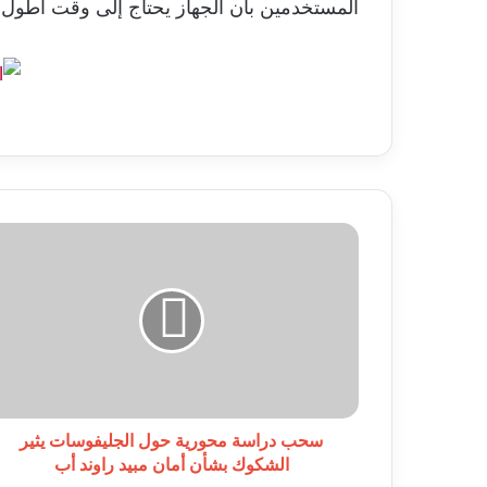
المستخدمين بأن الجهاز يحتاج إلى وقت أطول من
سحب
دراسة
محورية
حول
الجليفوسات
يثير
الشكوك
بشأن
أمان
مبيد
سحب دراسة محورية حول الجليفوسات يثير
راوند
الشكوك بشأن أمان مبيد راوند أب
أب