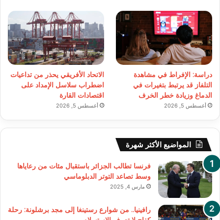
دراسة: الإفراط في مشاهدة
الاتحاد الأفريقي يحذر من تداعيات
التلفاز قد يرتبط بتغيرات في
اضطراب سلاسل الإمداد على
الدماغ وزيادة خطر الخرف
اقتصادات القارة
أغسطس 5, 2026
أغسطس 5, 2026
المواضيع الأكثر شهرة
فرنسا تطالب الجزائر باستقبال مئات من رعاياها
وسط تصاعد التوتر الدبلوماسي
مارس 4, 2025
رافينيا.. من شوارع رستينغا إلى مجد برشلونة: رحلة