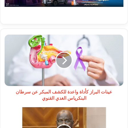
عينات
البراز
كأداة
واعدة
للكشف
المبكر
عن
سرطان
البنكرياس
الغدي
عينات البراز كأداة واعدة للكشف المبكر عن سرطان
القنوي
البنكرياس الغدي القنوي
وزير
الخارجية
الموريتاني
يعود