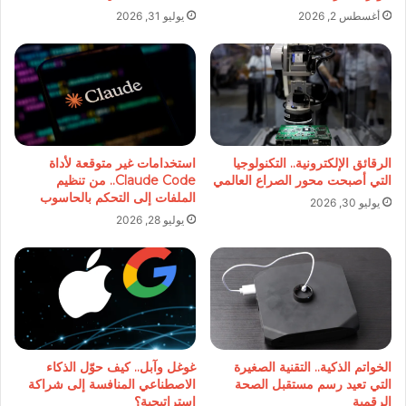
أغسطس 2, 2026
يوليو 31, 2026
الرقائق الإلكترونية.. التكنولوجيا
استخدامات غير متوقعة لأداة
التي أصبحت محور الصراع العالمي
Claude Code.. من تنظيم
الملفات إلى التحكم بالحاسوب
يوليو 30, 2026
يوليو 28, 2026
الخواتم الذكية.. التقنية الصغيرة
غوغل وآبل.. كيف حوّل الذكاء
التي تعيد رسم مستقبل الصحة
الاصطناعي المنافسة إلى شراكة
الرقمية
إستراتيجية؟