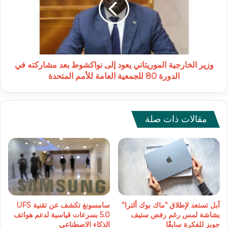
إلى
نواكشوط
بعد
مشاركته
في
الدورة
وزير الخارجية الموريتاني يعود إلى نواكشوط بعد مشاركته في
80
الدورة 80 للجمعية العامة للأمم المتحدة
للجمعية
العامة
للأمم
المتحدة
مقالات ذات صلة
آبل تستعد لإطلاق “ماك بوك ألترا”
سامسونغ تكشف عن تقنية UFS
بشاشة لمس رغم رفض ستيف
5.0 بسرعات قياسية لدعم هواتف
جوبز للفكرة سابقًا
الذكاء الاصطناعي