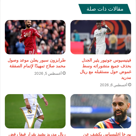
مقالات ذات صلة
فينيسيوس جونيور يثير الجدل
طرابزون سبور يعلن موعد وصول
بحذف جميع منشوراته وسط
محمد صلاح تمهيدًا لإتمام الصفقة
غموض حول مستقبله مع ريال
أغسطس 5, 2026
مدريد
أغسطس 6, 2026
بورخا إغليسياس يكشف عن
ريال مدريد يشيد بقرار فيفا رفض