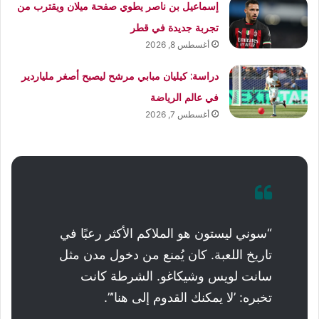
إسماعيل بن ناصر يطوي صفحة ميلان ويقترب من
تجربة جديدة في قطر
أغسطس 8, 2026
دراسة: كيليان مبابي مرشح ليصبح أصغر ملياردير
في عالم الرياضة
أغسطس 7, 2026
“سوني ليستون هو الملاكم الأكثر رعبًا في
تاريخ اللعبة. كان يُمنع من دخول مدن مثل
سانت لويس وشيكاغو. الشرطة كانت
تخبره: ’لا يمكنك القدوم إلى هنا‘”.