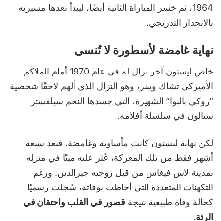
1964، ثم خسر المباراة الثانية أيضًا، ليبدأ بعدها مسيرته
بالانحدار التدريجي.
نهاية غامضة لأسطورة لا تُنسى
خاض ليستون آخر نزال له في عام 1970 أمام الملاكم
الأميركي تشاك ويبنر، وهو النزال الذي ألهم لاحقًا شخصية
“روكي بالبوا” الشهيرة، التي جسدها النجم سيلفستر
ستالون في سلسلة أفلامه.
لكن نهاية ليستون كانت مأساوية وغامضة. فبعد سبعة
أشهر فقط من تلك المعركة، عُثر عليه ميتًا في منزله
بمدينة لاس فيغاس من قبل زوجته جيرالدين. ورغم
التكهنات المتعددة التي أحاطت بوفاته، سُجلت رسميًا
كحالة وفاة طبيعية نتيجة
قصور في القلب واحتقان في
الرئة
.