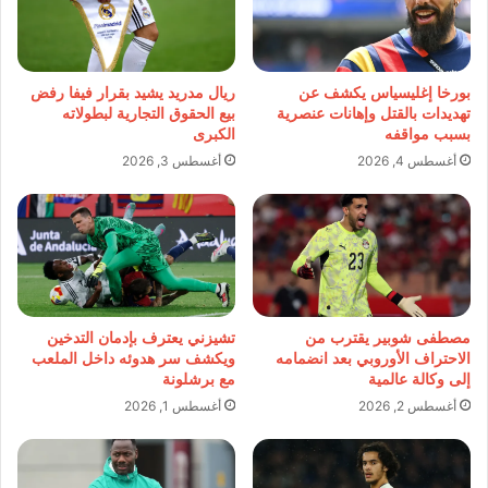
بورخا إغليسياس يكشف عن
ريال مدريد يشيد بقرار فيفا رفض
تهديدات بالقتل وإهانات عنصرية
بيع الحقوق التجارية لبطولاته
بسبب مواقفه
الكبرى
أغسطس 4, 2026
أغسطس 3, 2026
مصطفى شوبير يقترب من
تشيزني يعترف بإدمان التدخين
الاحتراف الأوروبي بعد انضمامه
ويكشف سر هدوئه داخل الملعب
إلى وكالة عالمية
مع برشلونة
أغسطس 2, 2026
أغسطس 1, 2026