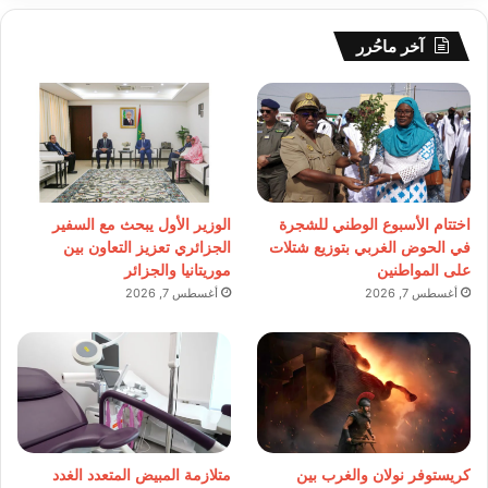
آخر ماحُرر
اختتام الأسبوع الوطني للشجرة
الوزير الأول يبحث مع السفير
في الحوض الغربي بتوزيع شتلات
الجزائري تعزيز التعاون بين
على المواطنين
موريتانيا والجزائر
أغسطس 7, 2026
أغسطس 7, 2026
كريستوفر نولان والغرب بين
متلازمة المبيض المتعدد الغدد