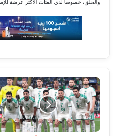
والحلق، خصوصا لدى الفئات الأكثر عرضة للإصا
رامي
بن
سبعيني
يغيب
عن
آخر
مباراتين
مع
دورتموند