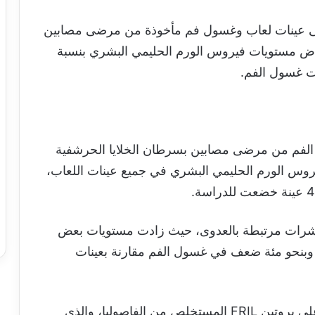
ة على عينات لعاب وغسول فم مأخوذة من مرضى مصابين
اض مستويات فيروس الورم الحليمي البشري بنسبة
الفم من مرضى مصابين بسرطان الخلايا الحرشفية
روس الورم الحليمي البشري في جميع عينات اللعاب،
 مؤشرات مرتبطة بالعدوى، حيث زادت مستويات بعض
 وبنحو مئة ضعف في غسول الفم مقارنة بعينات
واختبر العلماء نوعين من العلكة؛ الأول يعتمد على بروتين FRIL المستخلص من الفاصوليا، والذي