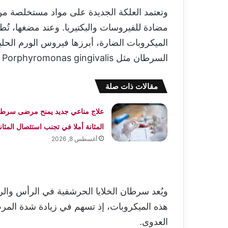
وتعتمد العلكة الجديدة على مواد مستخلصة من 
مضادة للفيروسات والبكتيريا. وعند مضغها، ت
الميكروبات الضارة، أبرزها فيروس الورم الحل
السرطان مثل Porphyromonas gingivalis وFusobacterium nucleatum.
مقالات ذات صلة
علاج مناعي جديد يمنح مرضى سرطا
المثانة أملا في تجنب استئصال المثان
أغسطس 8, 2026
ويُعد سرطان الخلايا الحرشفية في الرأس والرق
هذه الميكروبات، إذ تسهم في زيادة شدة المر
العدوى.