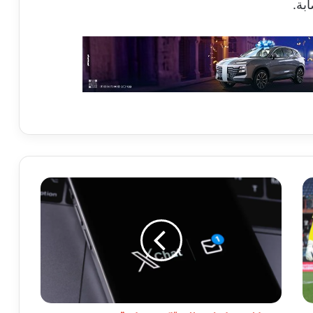
بة.
إيلون
ماسك
يطلق
“إكس
شات”
بتشفير
جديد
وسط
جدل