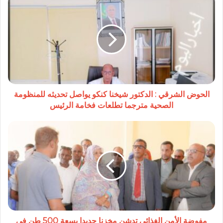
الشرقي
:
الدكتور
شيخنا
كنكو
يواصل
تحديثه
للمنظومة
الصحية
الحوض الشرقي : الدكتور شيخنا كنكو يواصل تحديثه للمنظومة
مترجما
الصحية مترجما تطلعات فخامة الرئيس
تطلعات
فخامة
مفوضة
الرئيس
الأمن
الغذائي
تدشن
مخزنا
جديدا
بسعة
500
طن
في
مفوضة الأمن الغذائي تدشن مخزنا جديدا بسعة 500 طن في