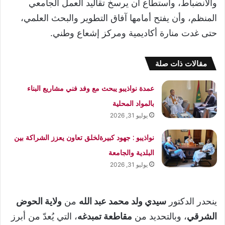
والانضباط، واستطاع أن يرسخ تقاليد العمل الجامعي
المنظم، وأن يفتح أمامها آفاق التطوير والبحث العلمي،
حتى غدت منارة أكاديمية ومركز إشعاع وطني.
مقالات ذات صلة
عمدة نواذيبو يبحث مع وفد فني مشاريع البناء
بالمواد المحلية
يوليو 31, 2026
نواذيبو : جهود كبيرةلخلق تعاون يعزز الشراكة بين
البلدية والجامعة
يوليو 31, 2026
ينحدر الدكتور
سيدي ولد محمد عبد الله
من
ولاية الحوض
الشرقي
، وبالتحديد من
مقاطعة تمبدغه
، التي يُعدّ من أبرز