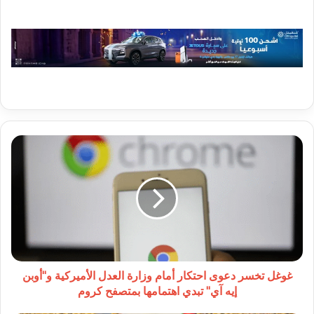
غوغل
تخسر
دعوى
احتكار
أمام
وزارة
العدل
الأميركية
و"أوبن
إيه
غوغل تخسر دعوى احتكار أمام وزارة العدل الأميركية و"أوبن
آي"
إيه آي" تبدي اهتمامها بمتصفح كروم
تبدي