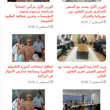
الوزير الأول يبحث مع السفير
الوزير الأول يترأس اجتماعاً
الجزائري تعزيز التعاون بين
لمراجعة مرسوم تصنيف
موريتانيا والجزائر
المؤسسات وتعزيز شفافية الطلبية
العمومية
أغسطس 7, 2026
أغسطس 6, 2026
وزير الخارجية الموريتاني يبحث مع
انطلاق امتحانات الدورة التكميلية
السفير الصيني تعزيز التعاون
للبكالوريا ومسابقة مدارس الامتياز
الثنائي
في لبراكنة
أغسطس 5, 2026
أغسطس 4, 2026