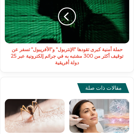
كبرى
تقودها
"الإنتربول"
و"الأفريبول"
تسفر
عن
توقيف
أكثر
حملة أمنية كبرى تقودها "الإنتربول" و"الأفريبول" تسفر عن
من
توقيف أكثر من 300 مشتبه به في جرائم إلكترونية عبر 25
300
دولة أفريقية
مشتبه
به
في
جرائم
مقالات ذات صلة
إلكترونية
عبر
25
دولة
أفريقية