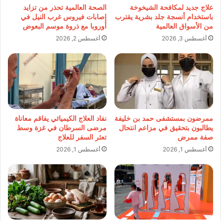
علاج جديد لمكافحة الشيخوخة
الصحة العالمية تحذر من تزايد
باستخدام أنسجة جلد بشرية يقترب
إصابات فيروس غرب النيل في
من الأسواق العالمية
أوروبا مع ذروة موسم البعوض
أغسطس 3, 2026
أغسطس 2, 2026
ممرضون بمستشفى حمد بن خليفة
نفاد العلاج الكيميائي يفاقم معاناة
يطالبون بتحقيق في مزاعم انتحال
مرضى السرطان في غزة وسط
صفة ممرض
تعثر السفر للعلاج
أغسطس 1, 2026
أغسطس 1, 2026