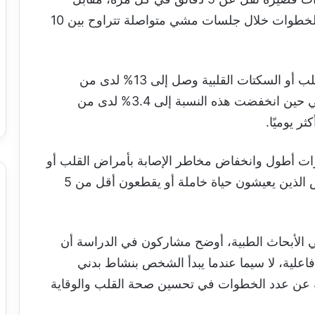
0.8% فقط لدى من ينجزون العدد نفسه من الخطوات خلال جلسات مشي متواصلة تتراوح بين 10
كما بيّنت الدراسة أن خطر الإصابة بأمراض القلب أو السكتات القلبية وصل إلى 13% لدى من
يعتمدون على المشي المتقطع قصير المدة، في حين انخفضت هذه النسبة إلى 3.4% لدى من
ترات أطول وانخفاض مخاطر الإصابة بأمراض القلب أو
الوفاة المبكرة كانت أكثر وضوحًا لدى الأشخاص الذين يعيشون حياة خاملة أو يقطعون أقل من 5
لأبحاث الطبية، أوضح مشاركون في الدراسة أن
علية، لا سيما عندما يبدأ الشخص بنشاط بدني
ة عن عدد الخطوات في تحسين صحة القلب والوقاية