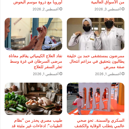
من الأسواق العالمية
أوروبا مع ذروة موسم البعوض
أغسطس 3, 2026
أغسطس 2, 2026
ممرضون بمستشفى حمد بن خليفة
نفاد العلاج الكيميائي يفاقم معاناة
يطالبون بتحقيق في مزاعم انتحال
مرضى السرطان في غزة وسط
صفة ممرض
تعثر السفر للعلاج
أغسطس 1, 2026
أغسطس 1, 2026
السكري والسمنة.. تحدٍ صحي
طبيب مصري يحذر من “نظام
عالمي يتطلب الوقاية والكشف
الطيبات”: ادعاءات غير مثبتة قد