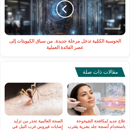
مرحلة
جديدة..
من
سباق
الكيوبتات
إلى
عصر
الحوسبة الكمّية تدخل مرحلة جديدة.. من سباق الكيوبتات إلى
الفائدة
عصر الفائدة العملية
العملية
مقالات ذات صلة
علاج جديد لمكافحة الشيخوخة
الصحة العالمية تحذر من تزايد
باستخدام أنسجة جلد بشرية يقترب
إصابات فيروس غرب النيل في