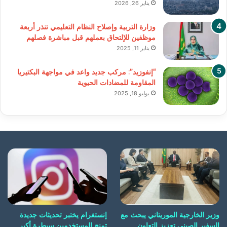
يناير 26, 2026
وزارة التربية وإصلاح النظام التعليمي تنذر أربعة
موظفين للإلتحاق بعملهم قبل مباشرة فصلهم
يناير 11, 2025
“إنفوزيد”: مركب جديد واعد في مواجهة البكتيريا
المقاومة للمضادات الحيوية
يوليو 18, 2025
وزير الخارجية الموريتاني يبحث مع
إنستغرام يختبر تحديثات جديدة
السفير الصيني تعزيز التعاون
تمنح المستخدمين سيطرة أكبر