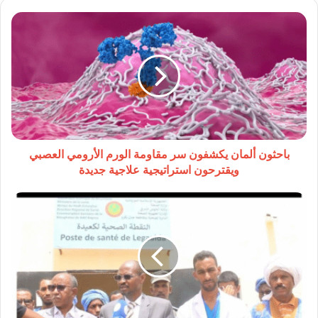
باحثون
ألمان
يكشفون
سر
مقاومة
الورم
الأرومي
العصبي
ويقترحون
استراتيجية
باحثون ألمان يكشفون سر مقاومة الورم الأرومي العصبي
علاجية
ويقترحون استراتيجية علاجية جديدة
جديدة
تدشين
نقطة
صحية
جديدة
بقرية
لكعيدة
في
عدل