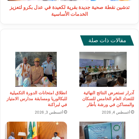
بكرو
لتعزيز
تدشين نقطة صحية جديدة بقرية لكعيدة في عدل بكرو لتعزيز
الخدمات
الخدمات الأساسية
الأساسية
مقالات ذات صلة
آدرار تستعرض النتائج النهائية
انطلاق امتحانات الدورة التكميلية
للتعداد العام الخامس للسكان
للبكالوريا ومسابقة مدارس الامتياز
والمساكن في ورشة بأطار
في لبراكنة
أغسطس 4, 2026
أغسطس 3, 2026