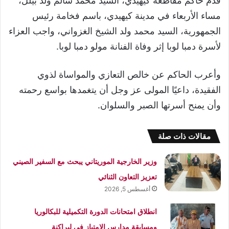
قدم حاكم مقاطعة كيهيدي، السيد محمد سالم ولد بيلل،
مساء الأربعاء في مدينة كيهيدي، باسم فخامة رئيس
الجمهورية، السيد محمد ولد الشيخ الغزواني، واجب العزاء
لأسرة دمبا لوبا إثر وفاة الفنانة مولو دمبا لوبا.
وأعرب الحاكم عن خالص التعازي والمواساة لذوي
الفقيدة، داعيًا المولى عز وجل أن يتغمدها بواسع رحمته
وأن يمنح أسرتها الصبر والسلوان.
مقالات ذات صلة
وزير الخارجية الموريتاني يبحث مع السفير الصيني
تعزيز التعاون الثنائي
أغسطس 5, 2026
انطلاق امتحانات الدورة التكميلية للبكالوريا
ومسابقة مدارس الامتياز في لبراكنة