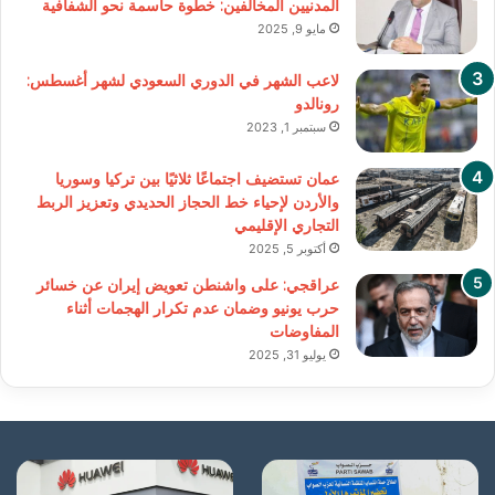
المدنيين المخالفين: خطوة حاسمة نحو الشفافية
مايو 9, 2025
لاعب الشهر في الدوري السعودي لشهر أغسطس:
رونالدو
سبتمبر 1, 2023
عمان تستضيف اجتماعًا ثلاثيًا بين تركيا وسوريا
والأردن لإحياء خط الحجاز الحديدي وتعزيز الربط
التجاري الإقليمي
أكتوبر 5, 2025
عراقجي: على واشنطن تعويض إيران عن خسائر
حرب يونيو وضمان عدم تكرار الهجمات أثناء
المفاوضات
يوليو 31, 2025