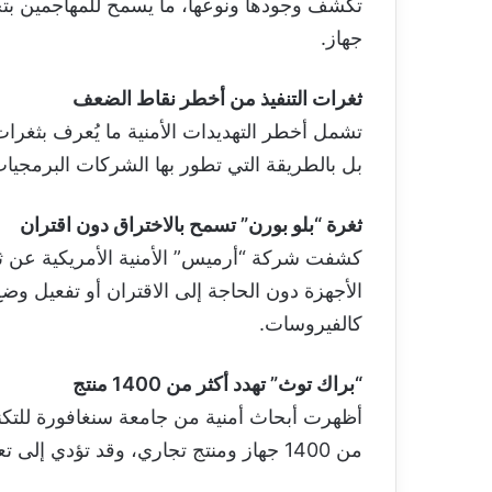
تكشف وجودها ونوعها، ما يسمح للمهاجمين بتحد
جهاز.
ثغرات التنفيذ من أخطر نقاط الضعف
تشمل أخطر التهديدات الأمنية ما يُعرف بثغرات
بل بالطريقة التي تطور بها الشركات البرمجيات
ثغرة “بلو بورن” تسمح بالاختراق دون اقتران
كشفت شركة “أرميس” الأمنية الأمريكية عن ثغر
الأجهزة دون الحاجة إلى الاقتران أو تفعيل وضع
كالفيروسات.
“براك توث” تهدد أكثر من 1400 منتج
أظهرت أبحاث أمنية من جامعة سنغافورة للتكنو
من 1400 جهاز ومنتج تجاري، وقد تؤدي إلى تعطيل الأجهزة أو تنفيذ أوامر خبيثة عن بُعد.