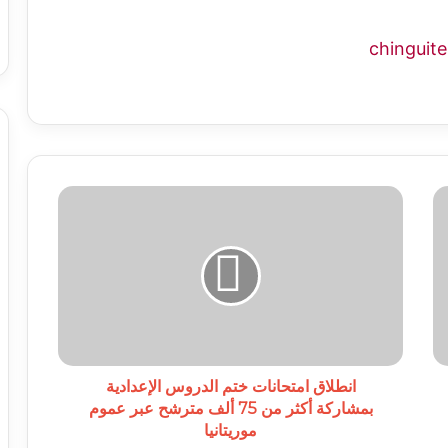
انطلاق
امتحانات
ختم
الدروس
الإعدادية
بمشاركة
أكثر
من
75
ألف
انطلاق امتحانات ختم الدروس الإعدادية
مترشح
بمشاركة أكثر من 75 ألف مترشح عبر عموم
عبر
موريتانيا
عموم