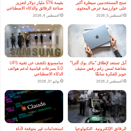
تمنح المستخدمين سيطرة أكبر
بقيمة 576 مليار دولار لتعزيز
على خوارزمية عرض المحتوى
صناعة الرقائق والذكاء الاصطناعي
أغسطس 5, 2026
أغسطس 4, 2026
آبل تستعد لإطلاق “ماك بوك ألترا”
سامسونغ تكشف عن تقنية UFS
بشاشة لمس رغم رفض ستيف
5.0 بسرعات قياسية لدعم هواتف
جوبز للفكرة سابقًا
الذكاء الاصطناعي
أغسطس 2, 2026
يوليو 31, 2026
الرقائق الإلكترونية.. التكنولوجيا
استخدامات غير متوقعة لأداة