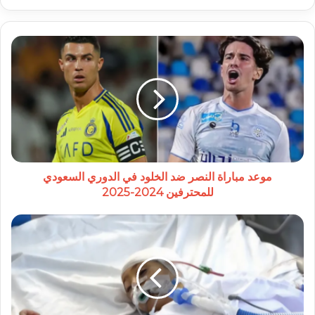
موعد
مباراة
النصر
ضد
الخلود
في
الدوري
السعودي
للمحترفين
2024-
موعد مباراة النصر ضد الخلود في الدوري السعودي
2025
للمحترفين 2024-2025
منظمة
الصحة
العالمية
تحذر
من
تفشي
الأمراض