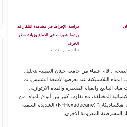
ن
دراسة: الإفراط في مشاهدة التلفاز قد
يرتبط بتغيرات في الدماغ وزيادة خطر
الخرف
أغسطس 5, 2026
لصحة”، قام علماء من جامعة جينان الصينية بتحليل
 المياه البلاستيكية عند تعرضها لأشعة الشمس. تم
 الينابيع والمياه المقطرة والمياه الارتوازية.
ميائية المختلفة، مع تفاوت كبير بين أنواع المياه. من
بين هذه المواد الكيميائية، تم اكتشاف مادة “إن-هيكساديكان” (N-Hexadecane) الشديدة السمية
د المسرطنة المعروفة الأخرى.