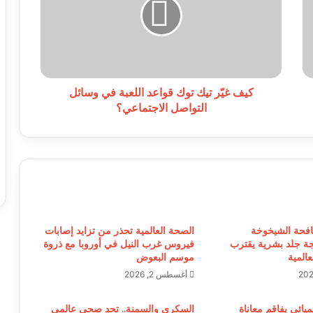
توك
قواعد
اللعبة
في
وسائل
التواصل
الاجتماعي؟
كيف غيّر تيك توك قواعد اللعبة في وسائل
التواصل الاجتماعي؟
افحة الشيخوخة
الصحة العالمية تحذر من تزايد إصابات
ة جلد بشرية يقترب
فيروس غرب النيل في أوروبا مع ذروة
المية
موسم البعوض
أغسطس 2, 2026
يميائي يفاقم معاناة
السكري والسمنة.. تحدٍ صحي عالمي