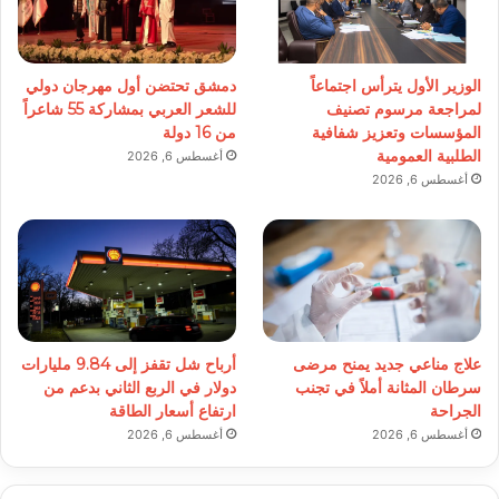
الوزير الأول يترأس اجتماعاً
دمشق تحتضن أول مهرجان دولي
لمراجعة مرسوم تصنيف
للشعر العربي بمشاركة 55 شاعراً
المؤسسات وتعزيز شفافية
من 16 دولة
الطلبية العمومية
أغسطس 6, 2026
أغسطس 6, 2026
علاج مناعي جديد يمنح مرضى
أرباح شل تقفز إلى 9.84 مليارات
سرطان المثانة أملاً في تجنب
دولار في الربع الثاني بدعم من
الجراحة
ارتفاع أسعار الطاقة
أغسطس 6, 2026
أغسطس 6, 2026