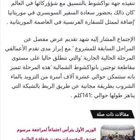
تنفيذه جهة نواكشوط بالتنسيق مع شؤؤركائها في العالم
’كان ذالك بحضور سعادة السفير السويسري في موريتانيا
’إضافة لممثل للسفارة الفرنسية في العاصمة الموريتانية .
الإجتماع المشار إليه شهد تقديم عرض مفصل عن
المراحل السابقة للمشروع ’ مع إبراز مدى تقدم الأعمالفي
المرحلة الحالية الجارية ’والتي تنطلق حاليا على مستوى
مقاطعة توجنين بانواكشوط الشمالية ’هذه المرحلة تتميز
بانه ستتمكن حوالي عشرة آلاف أسرة من التزويد بالماء
الشروب بطريقة مجانية عن طريق الربط بالشبكة التي
يناهز طولها حوالي :141كلم .
مقالات ذات صلة
الوزير الأول يترأس اجتماعاً لمراجعة مرسوم
تصنيف المؤسسات وتعزيز شفافية الطلبية