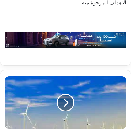
الأهداف المرجوة منه .
غوغل
تشتري
أكبر
مزرعة
طاقة
رياح
بحرية
في
هولندا،