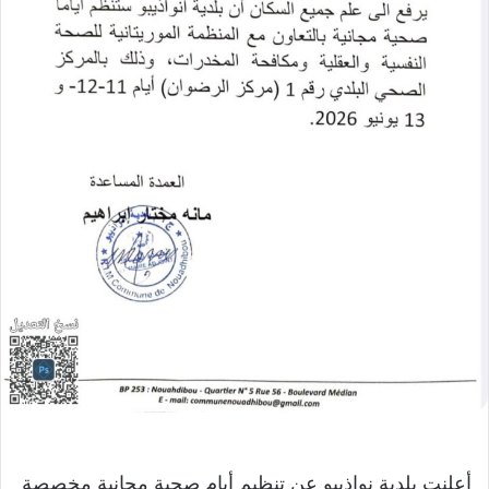
أعلنت بلدية نواذيبو عن تنظيم أيام صحية مجانية مخصصة