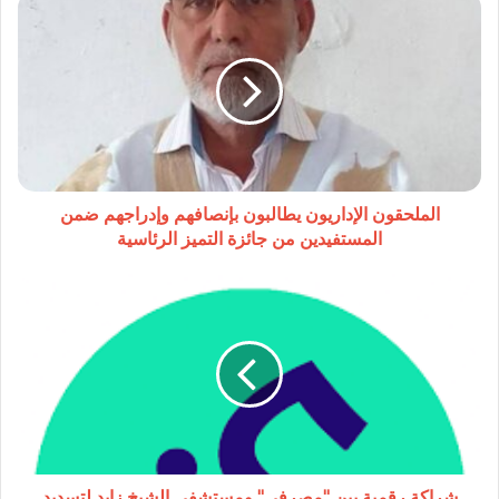
الملحقون
الإداريون
يطالبون
بإنصافهم
وإدراجهم
ضمن
المستفيدين
من
جائزة
التميز
الملحقون الإداريون يطالبون بإنصافهم وإدراجهم ضمن
الرئاسية
المستفيدين من جائزة التميز الرئاسية
شراكة
رقمية
بين
"مصرفي"
ومستشفى
الشيخ
زايد
لتسديد
الرسوم
الصحية
شراكة رقمية بين "مصرفي" ومستشفى الشيخ زايد لتسديد