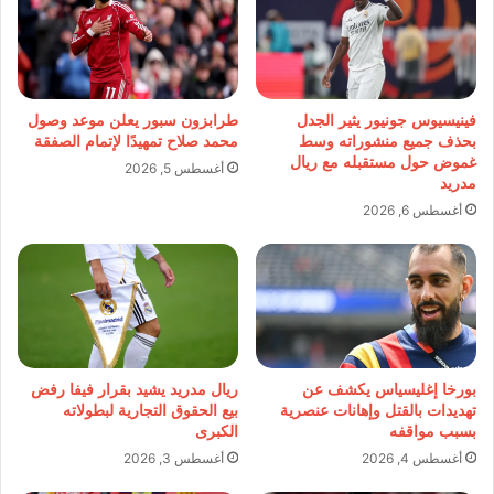
فينيسيوس جونيور يثير الجدل
طرابزون سبور يعلن موعد وصول
بحذف جميع منشوراته وسط
محمد صلاح تمهيدًا لإتمام الصفقة
غموض حول مستقبله مع ريال
أغسطس 5, 2026
مدريد
أغسطس 6, 2026
بورخا إغليسياس يكشف عن
ريال مدريد يشيد بقرار فيفا رفض
تهديدات بالقتل وإهانات عنصرية
بيع الحقوق التجارية لبطولاته
بسبب مواقفه
الكبرى
أغسطس 4, 2026
أغسطس 3, 2026