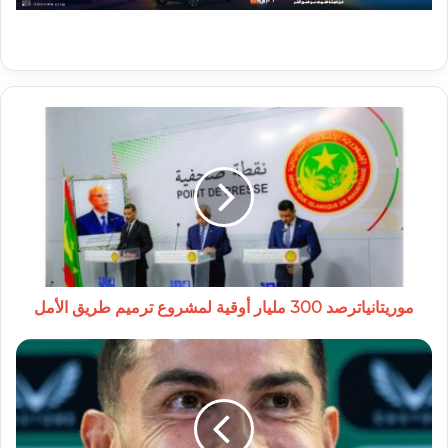
موريتانياترصد
300
مليار
أوقية
لمشروع
ترميم
طريق
الأمل
موريتانياترصد 300 مليار أوقية لمشروع ترميم طريق الأمل
كريستيانو
رونالدو
يلتقي
دونالد
ترامب