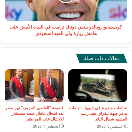
في
البيت
الأبيض
على
هامش
كريستيانو رونالدو يلتقي دونالد ترامب في البيت الأبيض على
زيارة
هامش زيارة ولي العهد السعودي
ولي
العهد
السعودي
مقالات ذات صلة
تحالفات متغيرة في إثيوبيا.. اتهامات
فضيحة “القاضي المزيف” تهز مصر
بدعم جبهة تيغراي تعيد رسم
بعد انتحال عاطل صفة مستشار
المشهد شمال البلاد
للاحتيال على المواطنين
أغسطس 5, 2026
أغسطس 4, 2026