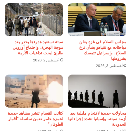
مجلس السلام في غزة يعلن
سبتة تستعيد هدوءها بحذر بعد
مباحثات مع نتنياهو بشأن نزع
موجة الهجرة.. واجتماع أوروبي
السلاح.. وإسرائيل تتمسك
طارئ لبحث تداعيات الأزمة
بشروطها
أغسطس 2, 2026
أغسطس 3, 2026
محاولات جديدة لاقتحام مليلية بعد
كتائب القسام تنشر مشاهد جديدة
أزمة سبتة.. وإسبانيا تشدد إجراءاتها
لحمزة عامر ضمن سلسلة “أقمار
الحدودية
الطوفان”