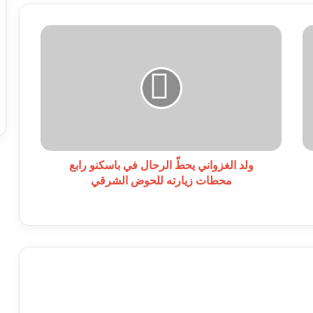
ولد
الغزواني
يحطّ
الرحال
في
باسكنو
رابع
محطات
زيارته
للحوض
ولد الغزواني يحطّ الرحال في باسكنو رابع
الشرقي
محطات زيارته للحوض الشرقي