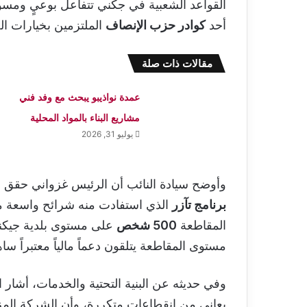
القواعد الشعبية في جكني تتفاعل بوعيٍ ومسؤول
أحد
كوادر حزب الإنصاف
الملتزمين بخيارات ا
مقالات ذات صلة
عمدة نواذيبو يبحث مع وفد فني
مشاريع البناء بالمواد المحلية
يوليو 31, 2026
وأوضح سيادة النائب أن الرئيس غزواني حقق إ
برنامج تآزر
الذي استفادت منه شرائح واسعة م
المقاطعة
500 شخص
على مستوى بلدية جيكني
مستوى المقاطعة يتلقون دعماً مالياً معتبراً
وفي حديثه عن البنية التحتية والخدمات، أشار ا
يعاني من انقطاعات متكررة، وأن الشركة المز