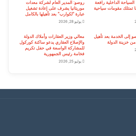
السياحة الداخلية رافعة
روصو: المدير العام لشركة معدات
يتنا تمتلك مقومات سياحية
موريتانيا يشرف على إعادة تشغيل
عبارة “لكوارب” بعد تأهيلها بالكامل
يوليو 28, 2026
و إلى الخدمة بعد تأهيل
معالي وزير العقارات وأملاك الدولة
ن خزينة الدولة
والإصلاح العقاري يدعو ساكنة كوركول
للمشاركة الواسعة في حفل تكريم
فخامة رئيس الجمهورية
يوليو 25, 2026