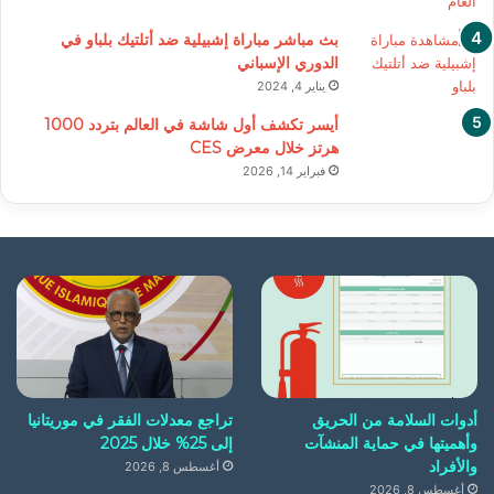
بث مباشر مباراة إشبيلية ضد أتلتيك بلباو في
الدوري الإسباني
يناير 4, 2024
أيسر تكشف أول شاشة في العالم بتردد 1000
هرتز خلال معرض CES
فبراير 14, 2026
أدوات السلامة من الحريق
تراجع معدلات الفقر في موريتانيا
وأهميتها في حماية المنشآت
إلى 25% خلال 2025
والأفراد
أغسطس 8, 2026
أغسطس 8, 2026