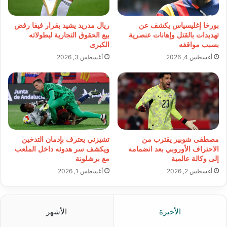
بورخا إغليسياس يكشف عن
ريال مدريد يشيد بقرار فيفا رفض
تهديدات بالقتل وإهانات عنصرية
بيع الحقوق التجارية لبطولاته
بسبب مواقفه
الكبرى
أغسطس 4, 2026
أغسطس 3, 2026
مصطفى شوبير يقترب من
تشيزني يعترف بإدمان التدخين
الاحتراف الأوروبي بعد انضمامه
ويكشف سر هدوئه داخل الملعب
إلى وكالة عالمية
مع برشلونة
أغسطس 2, 2026
أغسطس 1, 2026
الأخيرة
الأشهر