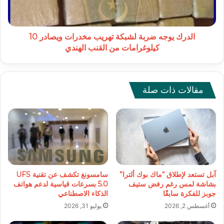
ويصادر
10
كيلوغرامات
من
الدرك يوجه ضربة لشبكة تهريب مخدرات ويصادر 10
القنب
كيلوغرامات من القنب الهندي
الهندي
مقالات ذات صلة
آبل تستعد لإطلاق “ماك بوك ألترا”
سامسونغ تكشف عن تقنية UFS
بشاشة لمس رغم رفض ستيف
5.0 بسرعات قياسية لدعم هواتف
جوبز للفكرة سابقًا
الذكاء الاصطناعي
أغسطس 2, 2026
يوليو 31, 2026