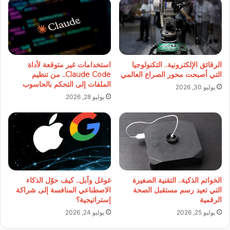
الرقائق الإلكترونية.. التكنولوجيا
استخدامات غير متوقعة لأداة
التي أصبحت محور الصراع العالمي
Claude Code.. من تنظيم
الملفات إلى التحكم بالحاسوب
يوليو 30, 2026
يوليو 28, 2026
الخواتم الذكية.. التقنية الصغيرة
غوغل وآبل.. كيف حوّل الذكاء
التي تعيد رسم مستقبل الصحة
الاصطناعي المنافسة إلى شراكة
الرقمية
إستراتيجية؟
يوليو 25, 2026
يوليو 24, 2026