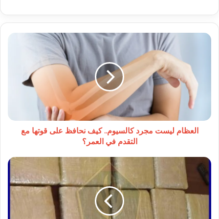
العظام
ليست
مجرد
كالسيوم..
كيف
نحافظ
على
قوتها
مع
التقدم
العظام ليست مجرد كالسيوم.. كيف نحافظ على قوتها مع
في
التقدم في العمر؟
العمر؟
الدرك
يوجه
ضربة
لشبكة
تهريب
مخدرات