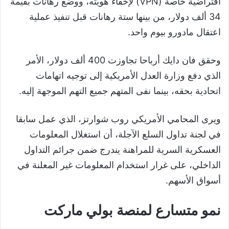
افتراضية خاصة (VPN) لإخفاء هويته، ووضع رهانات بقيمة
34 ألف دولار، من بينها ستة رهانات قبل تنفيذ عملية
اعتقال مادورو بيوم واحد.
وحقق فان دايك أرباحا تجاوزت 400 ألف دولار، الأمر
الذي دفع وزارة العدل الأمريكية إلى توجيه اتهامات
اتحادية بحقه، بينما نفى المتهم جميع التهم الموجهة إليه.
ويرى المحامي الأمريكي روب شوارتز، الذي عمل سابقا
في لجنة تداول السلع الآجلة، أن استغلال المعلومات
العسكرية السرية للمراهنة يندرج ضمن جرائم التداول
الداخلي، على غرار استخدام المعلومات غير المعلنة في
أسواق الأسهم.
نمو متسارع لمنصة بولي ماركت