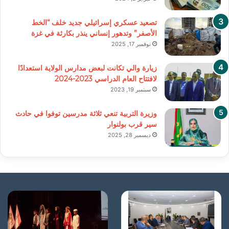
تصعيد عسكري إسرائيلي جديد خلف “الخط
الأصفر” وتدهور إنساني ينذر بكارثة في غزة
نوفمبر 17, 2025
زيارة والي تكانت لبعض مدارس الولاية استعدادًا
لافتتاح العام الدراسي 2023-2024
سبتمبر 19, 2023
وزيرة التربية تنعي ثلاثة مدرسين توفوا في حادث
سير قرب بولنوار
ديسمبر 28, 2025