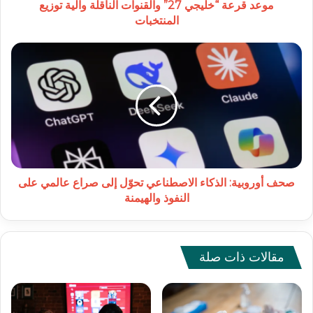
موعد قرعة “خليجي 27” والقنوات الناقلة وآلية توزيع
المنتخبات
صحف
أوروبية:
الذكاء
الاصطناعي
تحوّل
إلى
صراع
عالمي
على
النفوذ
صحف أوروبية: الذكاء الاصطناعي تحوّل إلى صراع عالمي على
والهيمنة
النفوذ والهيمنة
مقالات ذات صلة