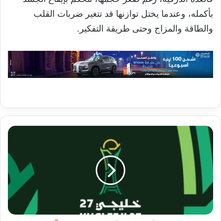
بأكمله، وعندما يختل توازنها قد تتغير ضربات القلب
والطاقة والمزاج وحتى طريقة التفكير.
موعد
قرعة
“خليجي
27”
والقنوات
الناقلة
وآلية
توزيع
المنتخبات