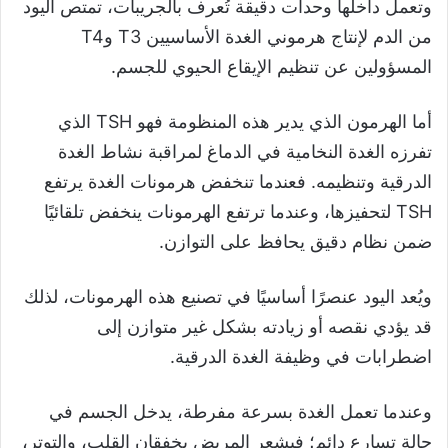
وتعمل داخلها وحدات دقيقة تُعرف بالجريبات، تمتص اليود
من الدم لإنتاج هرموني الغدة الأساسيين T3 وT4
المسؤولين عن تنظيم الإيقاع الحيوي للجسم.
أما الهرمون الذي يدير هذه المنظومة فهو TSH الذي
تفرزه الغدة النخامية في الدماغ لمراقبة نشاط الغدة
الدرقية وتنظيمه. فعندما تنخفض هرمونات الغدة يرتفع
TSH لتحفيزها، وعندما ترتفع الهرمونات ينخفض تلقائيًا
ضمن نظام دقيق يحافظ على التوازن.
ويُعد اليود عنصرًا أساسيًا في تصنيع هذه الهرمونات، لذلك
قد يؤدي نقصه أو زيادته بشكل غير متوازن إلى
اضطرابات في وظيفة الغدة الدرقية.
وعندما تعمل الغدة بسرعة مفرطة، يدخل الجسم في
حالة تسارع دائم؛ فيشعر المريض بخفقان القلب، والتوتر،