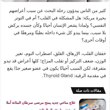
كثير من الناس يبدؤون رحلة البحث عن سبب أعراضهم
بحيرة مربكة: هل المشكلة في القلب؟ أم في التوتر
النفسي؟ ولماذا يشعر الإنسان أحيانًا وكأن جسده يركض
بلا سبب، بينما يبدو كل شيء داخله بطيئًا ومرهقًا في
أوقات أخرى؟
خفقان القلب، الإرهاق، القلق، اضطراب النوم، تغير
الوزن، ضعف التركيز أو تقلب المزاج؛ كلها أعراض قد تبدو
متفرقة، لكن السبب أحيانًا يكون في عضو صغير جدًا يقع
في مقدمة الرقبة: Thyroid Gland.
مقالات ذات صلة
علاج مناعي جديد يمنح مرضى سرطان المثانة أملا
في تجنب استئصال المثانة