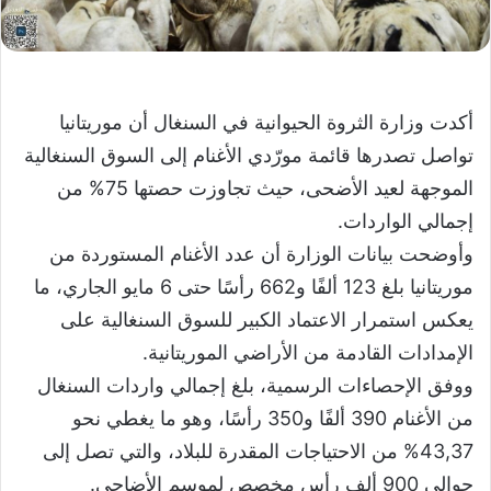
أكدت وزارة الثروة الحيوانية في السنغال أن موريتانيا
تواصل تصدرها قائمة مورّدي الأغنام إلى السوق السنغالية
الموجهة لعيد الأضحى، حيث تجاوزت حصتها 75% من
إجمالي الواردات.
وأوضحت بيانات الوزارة أن عدد الأغنام المستوردة من
موريتانيا بلغ 123 ألفًا و662 رأسًا حتى 6 مايو الجاري، ما
يعكس استمرار الاعتماد الكبير للسوق السنغالية على
الإمدادات القادمة من الأراضي الموريتانية.
ووفق الإحصاءات الرسمية، بلغ إجمالي واردات السنغال
من الأغنام 390 ألفًا و350 رأسًا، وهو ما يغطي نحو
43,37% من الاحتياجات المقدرة للبلاد، والتي تصل إلى
حوالي 900 ألف رأس مخصص لموسم الأضاحي.