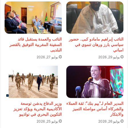
النائب إبراهيم مامادو كبى.. حضور
النائب والعمدة يستقبل قائد
سياسي بارز ورهان تنموي في
السفينة المغربية التوفيق بالقصر
امباني
البلديى
يوليو 29, 2026
يوليو 27, 2026
المدير العام لـ”بيم بنك”: ثقة العملاء
وزير الدفاع يدشن توسعة
والشركاء أساس مواصلة التميز
الأكاديمية البحرية ويؤكد تعزيز
والابتكار
التكوين البحري في نواذيبو
يوليو 26, 2026
يوليو 25, 2026