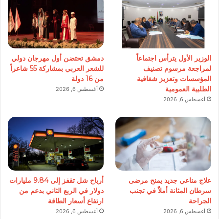
الوزير الأول يترأس اجتماعاً
دمشق تحتضن أول مهرجان دولي
لمراجعة مرسوم تصنيف
للشعر العربي بمشاركة 55 شاعراً
المؤسسات وتعزيز شفافية
من 16 دولة
الطلبية العمومية
أغسطس 6, 2026
أغسطس 6, 2026
علاج مناعي جديد يمنح مرضى
أرباح شل تقفز إلى 9.84 مليارات
سرطان المثانة أملاً في تجنب
دولار في الربع الثاني بدعم من
الجراحة
ارتفاع أسعار الطاقة
أغسطس 6, 2026
أغسطس 6, 2026