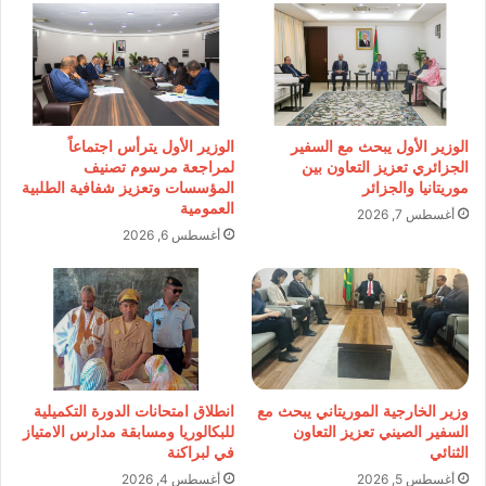
الوزير الأول يبحث مع السفير
الوزير الأول يترأس اجتماعاً
الجزائري تعزيز التعاون بين
لمراجعة مرسوم تصنيف
موريتانيا والجزائر
المؤسسات وتعزيز شفافية الطلبية
العمومية
أغسطس 7, 2026
أغسطس 6, 2026
وزير الخارجية الموريتاني يبحث مع
انطلاق امتحانات الدورة التكميلية
السفير الصيني تعزيز التعاون
للبكالوريا ومسابقة مدارس الامتياز
الثنائي
في لبراكنة
أغسطس 5, 2026
أغسطس 4, 2026