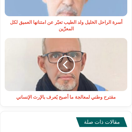
عن
امتنانها
العميق
لكل
أسرة الراحل الخليل ولد الطيب تعبّر عن امتنانها العميق لكل
المعزّين
المعزّين
مقترح
وطني
لمعالجة
ما
أصبح
يُعرف
بالإرث
الإنساني
مقترح وطني لمعالجة ما أصبح يُعرف بالإرث الإنساني
مقالات ذات صلة