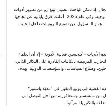
مجال، إذ تمكن الباحث الصيني تينغ زو من تطوير أدوات
جزيئية مرآتية تتيح للعلماء عكس الوظائف البيولوجية. وفي عام 2025، أعلنت فرق يابانية عن نجاحها
لجهاز المسؤول عن تصنيع البروتينات داخل الخلية،
ذه الأبحاث – كتحسين فعالية الأدوية – إلا أن العلماء
ب المرتبطة بالكائنات القادرة على التكاثر الذاتي،
حثين، وصنّاع السياسات، والمؤسسات الدولية، بهدف
ه القضية في يونيو المقبل في “معهد باستور”
كل من مانشستر وسنغافورة، من أجل التوصل إلى
قة بالبكتيريا المرآتية.