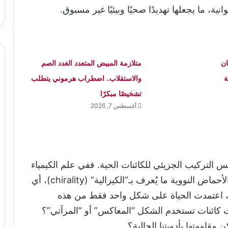
ية، ما يجعلها تهديدًا صحيًا وبيئيًا غير مسبوق.
ن
متلازمة المبيض المتعدد الغدد الصم
ة
والاستقلاب.. اضطراب هرموني يتطلب
تشخيصًا مبكرًا
أغسطس 7, 2026
س التركيب الجزيئي للكائنات الحية. ففي علم الكيمياء
الحيوية، تمتلك الجزيئات الحيوية كالبروتينات والأحماض النووية ما يُعرف بـ”الكيرالية” (chirality)، أي
يعة، اعتمدت الحياة على شكل واحد فقط من هذه
ورت كائنات تستخدم الشكل “المعاكس” أو “المرآتي”؟
قاومتها بأدويتنا الحالية؟