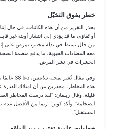
خطر يفوق التخيّل
يحذر التقرير من أن هذه الكائنات، في حال إنتا
أو تُقاوَم، ما قد يؤدي إلى انتشار أوبئة غير قاب
من خلل بسيط في بدلة مختبر، يمرض على إثره أ
معه المضادات الحيوية، ما يدفع منظمة الصحة ا
الحشرات في نشر المرض.
وفي مقال نُشر بمجلة
ساينس
، دعا 38
هذه المخاطر، محذرين من أن امتلاك القدرة عل
قليلة. وقال ريلمان: “لقد درست المخاطر الص
الضخامة”. وأكد كوبر: “ربما من الأفضل عدم تصن
المستقبل”.
خطوات علمية تقترب من الواقع