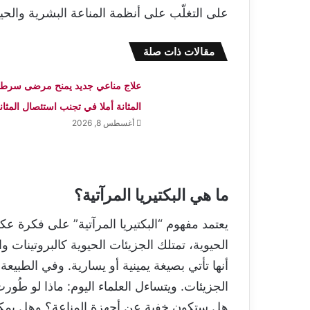
على التغلّب على أنظمة المناعة البشرية والحيوان
مقالات ذات صلة
علاج مناعي جديد يمنح مرضى سرطا
المثانة أملا في تجنب استئصال المثان
أغسطس 8, 2026
ما هي البكتيريا المرآتية؟
يعتمد مفهوم “البكتيريا المرآتية” على فكرة عك
أنها تأتي بصيغة يمينية أو يسارية. وفي الطب
الجزيئات. ويتساءل العلماء اليوم: ماذا لو طُ
هل ستكون خفية عن أجهزة المناعة؟ وهل يمكن م