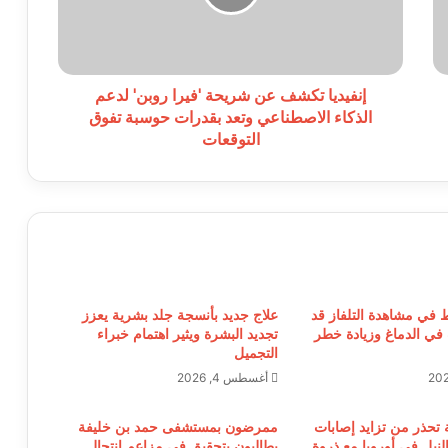
روبن'
لدعم
الذكاء
الاصطناعي
وتعد
إنفيديا تكشف عن شريحة 'فيرا روبن' لدعم
بقدرات
الذكاء الاصطناعي وتعد بقدرات حوسبة تفوق
حوسبة
التوقعات
تفوق
التوقعات
ط في مشاهدة التلفاز قد
علاج جديد بأنسجة جلد بشرية يعزز
 في الدماغ وزيادة خطر
تجديد البشرة ويثير اهتمام خبراء
التجميل
أغسطس 4, 2026
 تحذر من تزايد إصابات
ممرضون بمستشفى حمد بن خليفة
يل في أوروبا مع ذروة
يطالبون بتحقيق في مزاعم انتحال