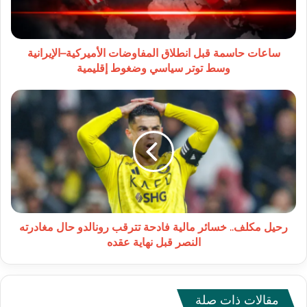
الإيرانية
وسط
توتر
سياسي
ساعات حاسمة قبل انطلاق المفاوضات الأميركية–الإيرانية
وضغوط
وسط توتر سياسي وضغوط إقليمية
إقليمية
رحيل
مكلف..
خسائر
مالية
فادحة
تترقب
رونالدو
حال
مغادرته
النصر
رحيل مكلف.. خسائر مالية فادحة تترقب رونالدو حال مغادرته
قبل
النصر قبل نهاية عقده
نهاية
عقده
مقالات ذات صلة