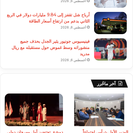
أغسطس 6, 2026
أرباح شل تقفز إلى 9.84 مليارات دولار في الربع
الثاني بدعم من ارتفاع أسعار الطاقة
أغسطس 6, 2026
فينيسيوس جونيور يثير الجدل بحذف جميع
منشوراته وسط غموض حول مستقبله مع ريال
مدريد
أغسطس 6, 2026
آخر ماحُرر
الوزير الأول يترأس اجتماعاً
دمشق تحتضن أول مهرجان دولي