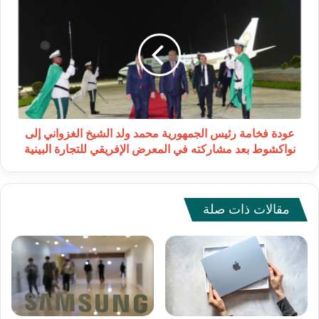
فخامة
رئيس
الجمهورية
محمد
ولد
الشيخ
الغزواني
إلى
نواكشوط
عودة فخامة رئيس الجمهورية محمد ولد الشيخ الغزواني إلى
بعد
نواكشوط بعد مشاركته في المعرض الإفريقي للتجارة البينية
مشاركته
في
المعرض
الإفريقي
مقالات ذات صلة
للتجارة
البينية