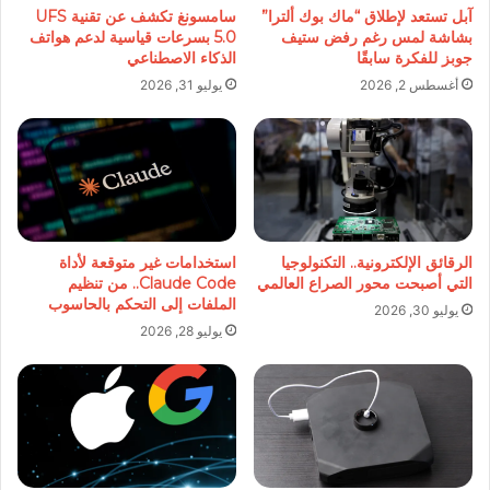
آبل تستعد لإطلاق “ماك بوك ألترا”
سامسونغ تكشف عن تقنية UFS
بشاشة لمس رغم رفض ستيف
5.0 بسرعات قياسية لدعم هواتف
جوبز للفكرة سابقًا
الذكاء الاصطناعي
أغسطس 2, 2026
يوليو 31, 2026
الرقائق الإلكترونية.. التكنولوجيا
استخدامات غير متوقعة لأداة
التي أصبحت محور الصراع العالمي
Claude Code.. من تنظيم
الملفات إلى التحكم بالحاسوب
يوليو 30, 2026
يوليو 28, 2026