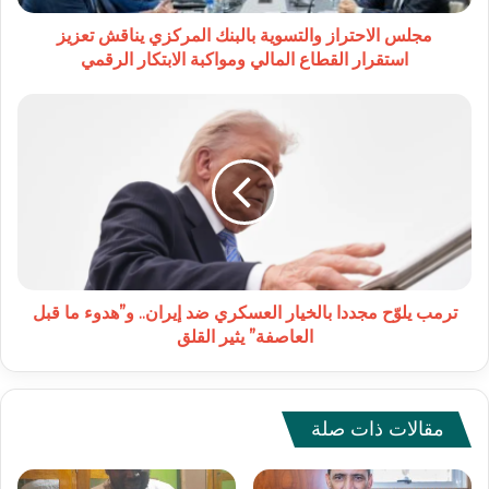
القطاع
المالي
مجلس الاحتراز والتسوية بالبنك المركزي يناقش تعزيز
ومواكبة
استقرار القطاع المالي ومواكبة الابتكار الرقمي
الابتكار
الرقمي
ترمب
يلوّح
مجددا
بالخيار
العسكري
ضد
إيران..
و”هدوء
ما
قبل
ترمب يلوّح مجددا بالخيار العسكري ضد إيران.. و”هدوء ما قبل
العاصفة”
العاصفة” يثير القلق
يثير
القلق
مقالات ذات صلة