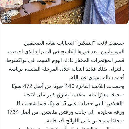
حسمت لائحة “التمكين” انتخابات نقابة الصحفيين
الموريتانيين، بعد فوزها الكاسح في الاقتراع الذي احتضنه،
قصر المؤتمرات المختار داداه اليوم السبت في نواكشوط
، لتتولى بذلك قيادة النقابة خلال المرحلة المقبلة، برئاسة
أحمد سالم سيدي عبد الله.
وحصدت اللائحة الفائزة 440 صوتًا من أصل 472 صوتًا
صحيحًا معبرًا عنه، متقدمة بفارق كبير على لائحة
“الخلاص” التي حصلت على 15 صوتًا، فيما سُجلت 11
ورقة محايدة، إلى جانب ورقتين ملغيتين، من أصل 1734
صحفيًا مسجلين على اللوائح الانتخابية.