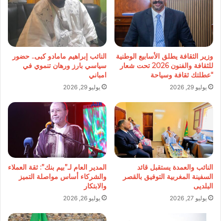
وزير الثقافة يطلق الأسابيع الوطنية
النائب إبراهيم مامادو كبى.. حضور
للثقافة والفنون 2026 تحت شعار
سياسي بارز ورهان تنموي في
“عطلتك ثقافة وسياحة
امباني
يوليو 29, 2026
يوليو 29, 2026
النائب والعمدة يستقبل قائد
المدير العام لـ”بيم بنك”: ثقة العملاء
السفينة المغربية التوفيق بالقصر
والشركاء أساس مواصلة التميز
البلديى
والابتكار
يوليو 27, 2026
يوليو 26, 2026