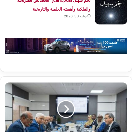
نجم سهيل (Canopus): الخصائص الفيزيائية
والفلكية وأهميته العلمية والتاريخية
يوليو 30, 2026
مجلس
الاحتراز
والتسوية
بالبنك
المركزي
يناقش
تعزيز
استقرار