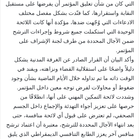
التي كان من شأن تعليق المؤتمر أن يفرضها على مستقبل
النقابة واستقرارها، كما فنّدت بشكل مفصل مختلف
الادعاءات التي وُجّهت ضدها، مؤكدة أنها كانت اللائحة
الوحيدة التي استكملت جميع شروط وإجراءات الترشح
ضمن الآجال المحددة من طرف لجنة الإشراف على
المؤتمر.
وأكد البيان أن القرار الصادر عن الغرفة المدنية يشكل
دليلاً واضحًا على استقلالية القضاء ونزاهته، ويفند في
الوقت ذاته ما تم تداوله خلال الأيام الماضية بشأن وجود
ضغوط أو محاولات لفرض توجه معين داخل المؤتمر.
وشددت لائحة التمكين المهني على أنها، انطلاقًا من
حرصها على تعزيز أجواء التهدئة والإجماع داخل الجسم
الصحفي، لم تعترض على قبول أي لائحة منافسة، حتى
بعد انتهاء الآجال المحددة للترشح، معتبرة أن اعتماد ترشح
منافس آخر يعزز الطابع التنافسي الديمقراطي الذي يليق