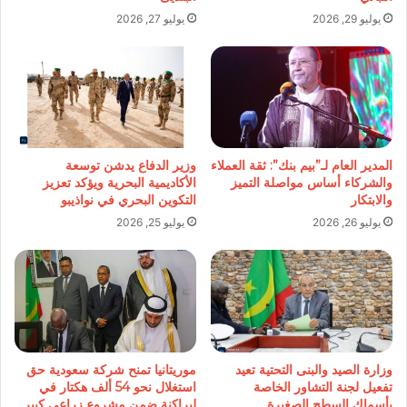
يوليو 29, 2026
يوليو 27, 2026
المدير العام لـ”بيم بنك”: ثقة العملاء
وزير الدفاع يدشن توسعة
والشركاء أساس مواصلة التميز
الأكاديمية البحرية ويؤكد تعزيز
والابتكار
التكوين البحري في نواذيبو
يوليو 26, 2026
يوليو 25, 2026
وزارة الصيد والبنى التحتية تعيد
موريتانيا تمنح شركة سعودية حق
تفعيل لجنة التشاور الخاصة
استغلال نحو 54 ألف هكتار في
بأسماك السطح الصغيرة
لبراكنة ضمن مشروع زراعي كبير