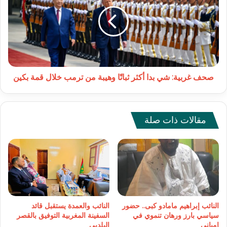
شي
بدا
أكثر
ثباتًا
وهيبة
من
ترمب
خلال
صحف غربية: شي بدا أكثر ثباتًا وهيبة من ترمب خلال قمة بكين
قمة
بكين
مقالات ذات صلة
النائب إبراهيم مامادو كبى.. حضور
النائب والعمدة يستقبل قائد
سياسي بارز ورهان تنموي في
السفينة المغربية التوفيق بالقصر
امباني
البلديى