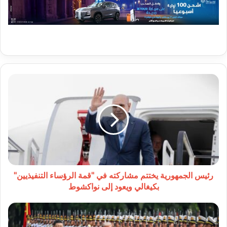
رئيس
الجمهورية
يختتم
مشاركته
في
"قمة
الرؤساء
التنفيذيين"
بكيغالي
ويعود
رئيس الجمهورية يختتم مشاركته في "قمة الرؤساء التنفيذيين"
إلى
بكيغالي ويعود إلى نواكشوط
نواكشوط
صحف
غربية: